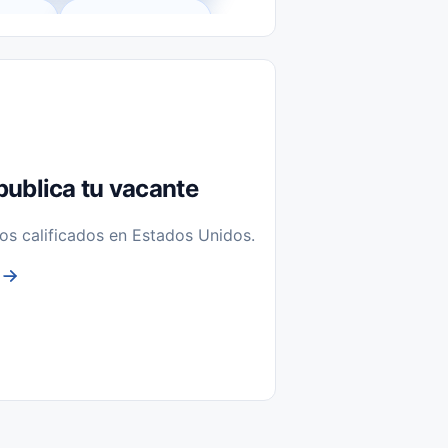
l-Time)
Temporal / Seasonal
Sin Experiencia
nstalación y Reparación
publica tu vacante
os calificados en Estados Unidos.