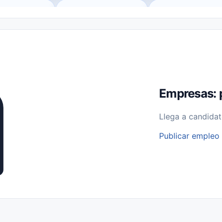
o (Remote Jobs)
Medio Tiempo (Part-Time)
Tiempo Completo (Ful
Empleos para Estudiantes
Empleos Bilingües (English/Spanish)
bajo desde Casa (Work From Home)
Comercio Minorista (Retail)
I
rvicios Públicos
Farmacia
Veterinaria
Aviación
Otros
Empresas: 
Llega a candidat
Publicar empleo