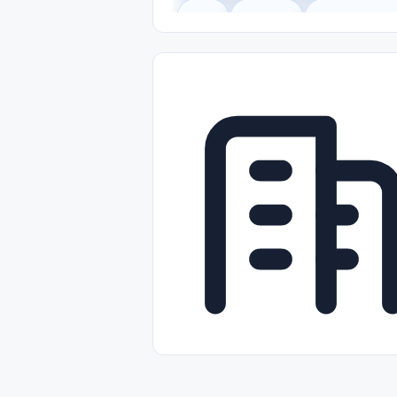
Legal
Gobierno
Trabajo Remot
Freelance
Prácticas (Internships)
Nivel de Entrada (Entry Level)
Tra
Telecomunicaciones
Energía y Se