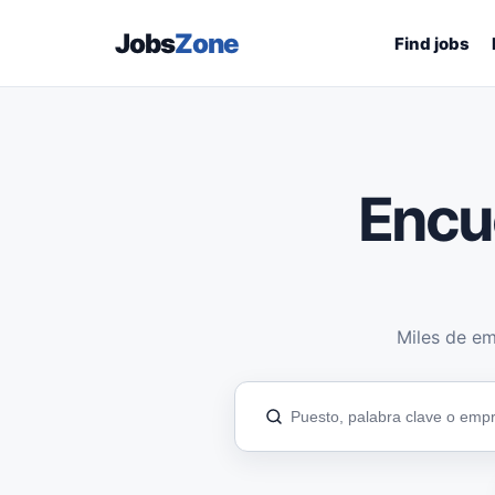
Jobs
Zone
Find jobs
Encu
Miles de em