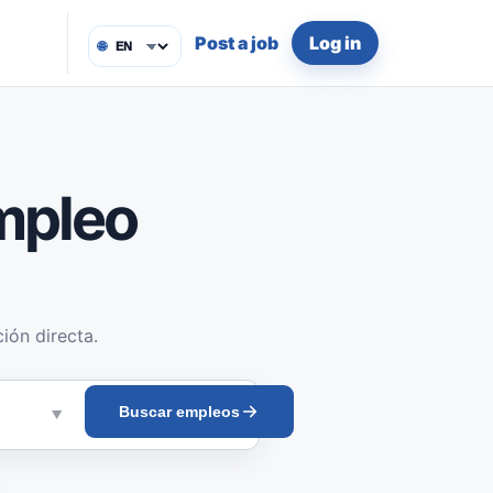
Post a job
Log in
🌐
mpleo
ión directa.
Buscar empleos