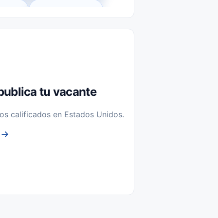
l-Time)
Temporal / Seasonal
Sin Experiencia
nstalación y Reparación
publica tu vacante
os calificados en Estados Unidos.