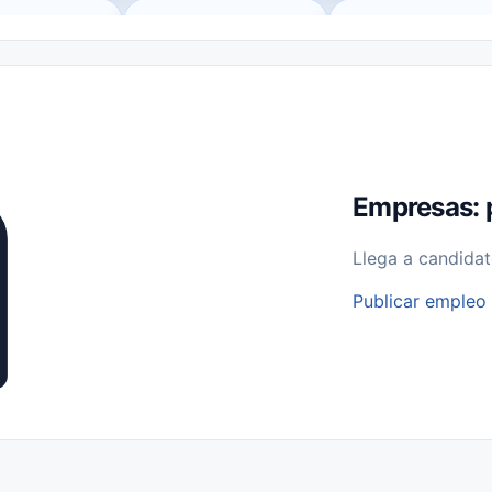
o (Remote Jobs)
Medio Tiempo (Part-Time)
Tiempo Completo (Ful
Empleos para Estudiantes
Empleos Bilingües (English/Spanish)
bajo desde Casa (Work From Home)
Comercio Minorista (Retail)
I
rvicios Públicos
Farmacia
Veterinaria
Aviación
Otros
Empresas: 
Llega a candidat
Publicar empleo