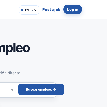
Post a job
Log in
🌐
mpleo
ión directa.
Buscar empleos