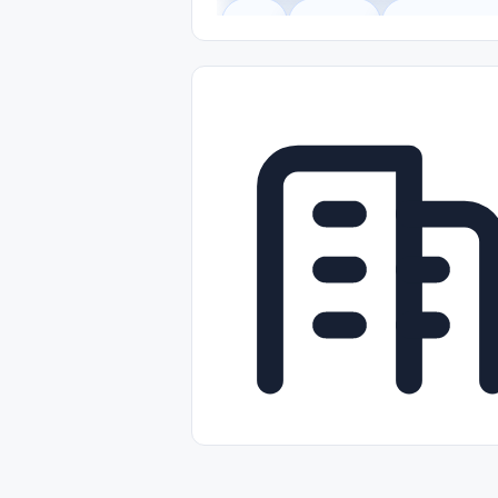
Legal
Gobierno
Trabajo Remot
Freelance
Prácticas (Internships)
Nivel de Entrada (Entry Level)
Tra
Telecomunicaciones
Energía y Se