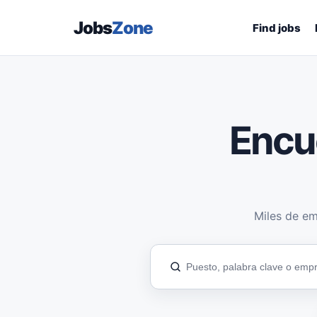
Jobs
Zone
Find jobs
Encu
Miles de em