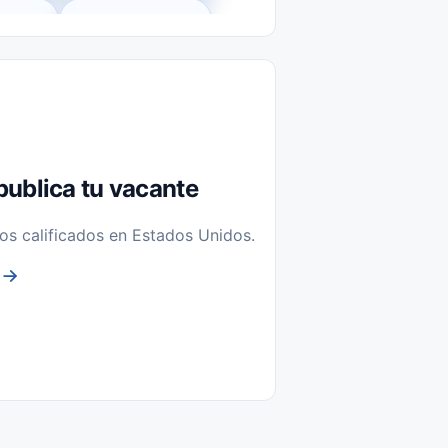
l-Time)
Temporal / Seasonal
Sin Experiencia
nstalación y Reparación
publica tu vacante
os calificados en Estados Unidos.