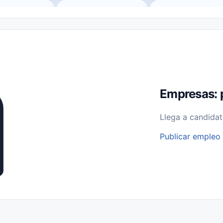
o (Remote Jobs)
Medio Tiempo (Part-Time)
Tiempo Completo (Ful
Empleos para Estudiantes
Empleos Bilingües (English/Spanish)
bajo desde Casa (Work From Home)
Comercio Minorista (Retail)
I
rvicios Públicos
Farmacia
Veterinaria
Aviación
Otros
Empresas: 
Llega a candidat
Publicar empleo