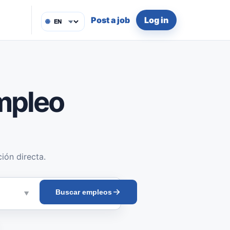
Post a job
Log in
🌐
mpleo
ión directa.
Buscar empleos