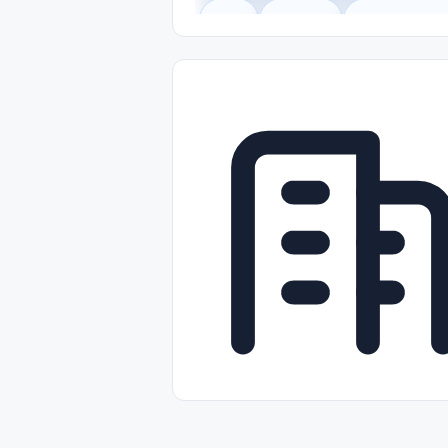
Legal
Gobierno
Trabajo Remot
Freelance
Prácticas (Internships)
Nivel de Entrada (Entry Level)
Tra
Telecomunicaciones
Energía y Se