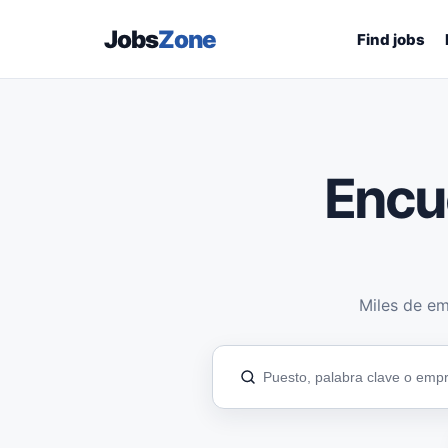
Jobs
Zone
Find jobs
Encu
Miles de em