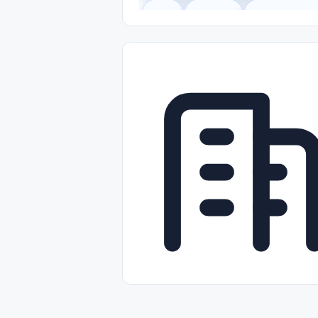
Legal
Gobierno
Trabajo Remot
Freelance
Prácticas (Internships)
Nivel de Entrada (Entry Level)
Tra
Telecomunicaciones
Energía y Se