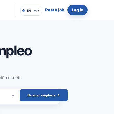
Post a job
Log in
🌐
mpleo
ión directa.
Buscar empleos