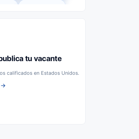
l-Time)
Temporal / Seasonal
Sin Experiencia
nstalación y Reparación
publica tu vacante
os calificados en Estados Unidos.