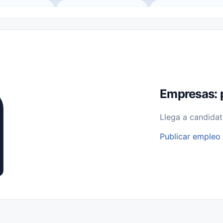
o (Remote Jobs)
Medio Tiempo (Part-Time)
Tiempo Completo (Ful
Empleos para Estudiantes
Empleos Bilingües (English/Spanish)
bajo desde Casa (Work From Home)
Comercio Minorista (Retail)
I
rvicios Públicos
Farmacia
Veterinaria
Aviación
Otros
Empresas: 
Llega a candidat
Publicar empleo