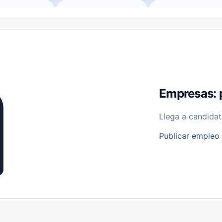
o (Remote Jobs)
Medio Tiempo (Part-Time)
Tiempo Completo (Ful
Empleos para Estudiantes
Empleos Bilingües (English/Spanish)
bajo desde Casa (Work From Home)
Comercio Minorista (Retail)
I
rvicios Públicos
Farmacia
Veterinaria
Aviación
Otros
Empresas: 
Llega a candidat
Publicar empleo