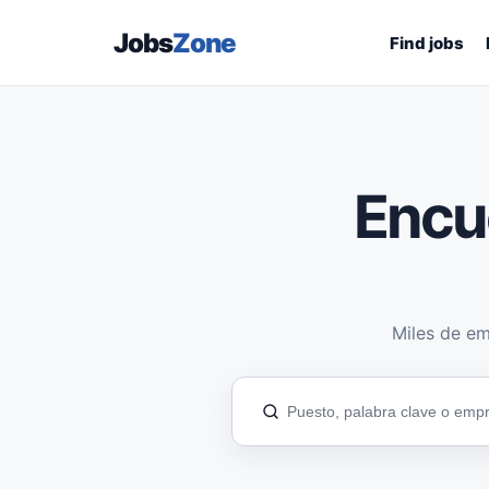
Jobs
Zone
Find jobs
Encu
Miles de em