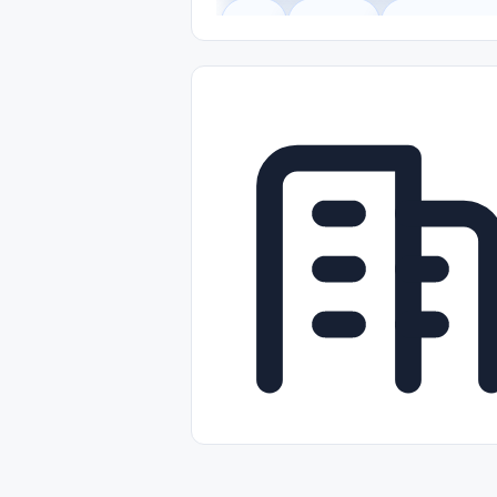
Legal
Gobierno
Trabajo Remot
Freelance
Prácticas (Internships)
Nivel de Entrada (Entry Level)
Tra
Telecomunicaciones
Energía y Se