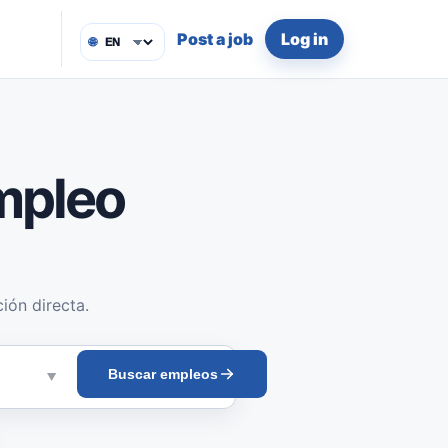
Post a job
Log in
🌐
mpleo
ión directa.
Buscar empleos