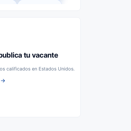
l-Time)
Temporal / Seasonal
Sin Experiencia
nstalación y Reparación
publica tu vacante
os calificados en Estados Unidos.