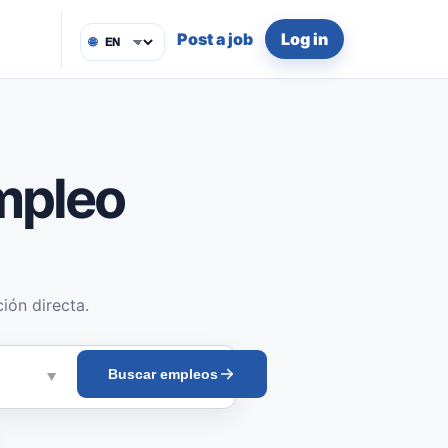
Post a job
Log in
🌐
mpleo
ión directa.
Buscar empleos