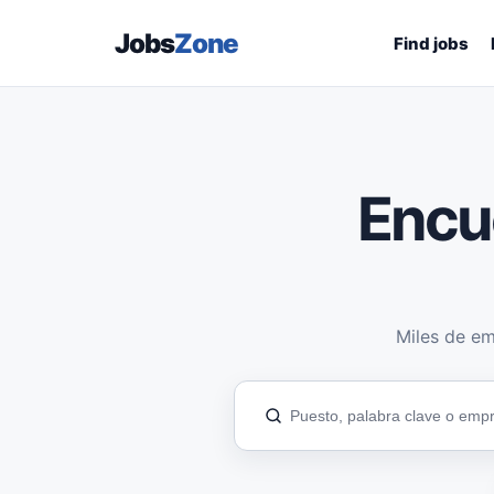
Jobs
Zone
Find jobs
Encu
Miles de em