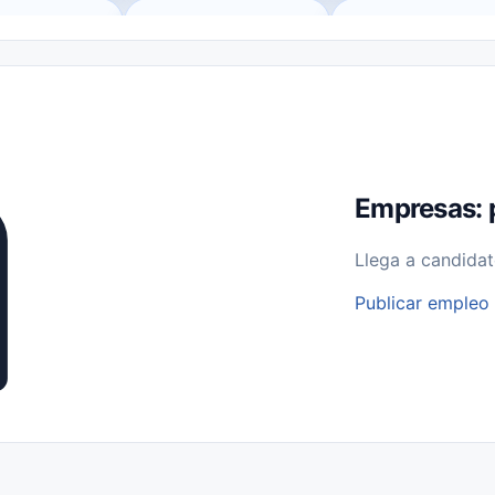
o (Remote Jobs)
Medio Tiempo (Part-Time)
Tiempo Completo (Ful
Empleos para Estudiantes
Empleos Bilingües (English/Spanish)
bajo desde Casa (Work From Home)
Comercio Minorista (Retail)
I
rvicios Públicos
Farmacia
Veterinaria
Aviación
Otros
Empresas: 
Llega a candidat
Publicar empleo