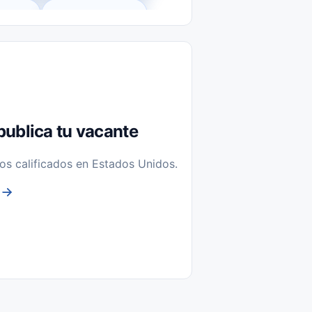
l-Time)
Temporal / Seasonal
Sin Experiencia
nstalación y Reparación
publica tu vacante
os calificados en Estados Unidos.