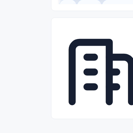
Legal
Gobierno
Trabajo Remot
Freelance
Prácticas (Internships)
Nivel de Entrada (Entry Level)
Tra
Telecomunicaciones
Energía y Se