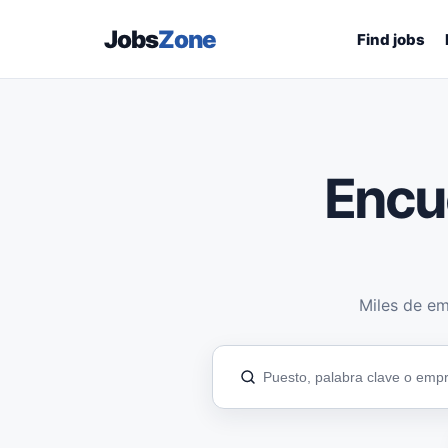
Jobs
Zone
Find jobs
Encu
Miles de em