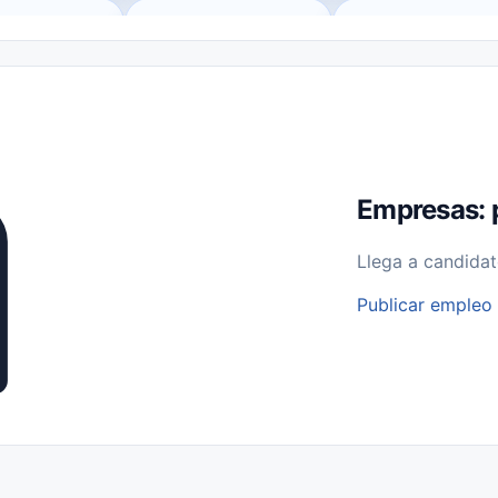
o (Remote Jobs)
Medio Tiempo (Part-Time)
Tiempo Completo (Ful
Empleos para Estudiantes
Empleos Bilingües (English/Spanish)
bajo desde Casa (Work From Home)
Comercio Minorista (Retail)
I
rvicios Públicos
Farmacia
Veterinaria
Aviación
Otros
Empresas: 
Llega a candidat
Publicar empleo