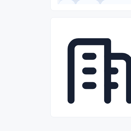
Legal
Gobierno
Trabajo Remot
Freelance
Prácticas (Internships)
Nivel de Entrada (Entry Level)
Tra
Telecomunicaciones
Energía y Se