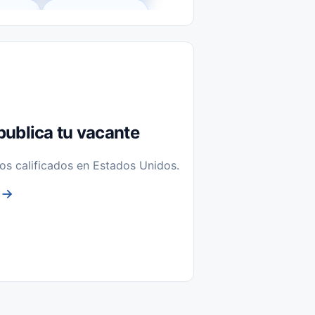
l-Time)
Temporal / Seasonal
Sin Experiencia
nstalación y Reparación
publica tu vacante
os calificados en Estados Unidos.