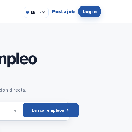
Post a job
Log in
🌐
mpleo
ión directa.
Buscar empleos