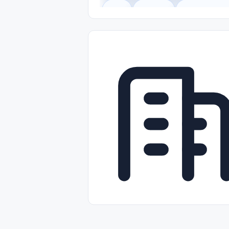
Legal
Gobierno
Trabajo Remot
Freelance
Prácticas (Internships)
Nivel de Entrada (Entry Level)
Tra
Telecomunicaciones
Energía y Se