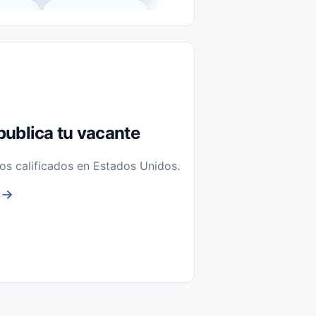
l-Time)
Temporal / Seasonal
Sin Experiencia
nstalación y Reparación
publica tu vacante
os calificados en Estados Unidos.