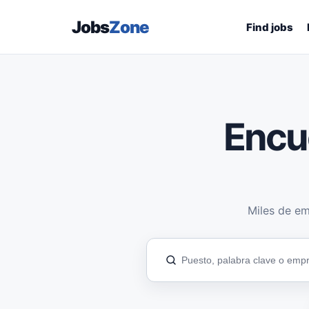
Jobs
Zone
Find jobs
Encu
Miles de em