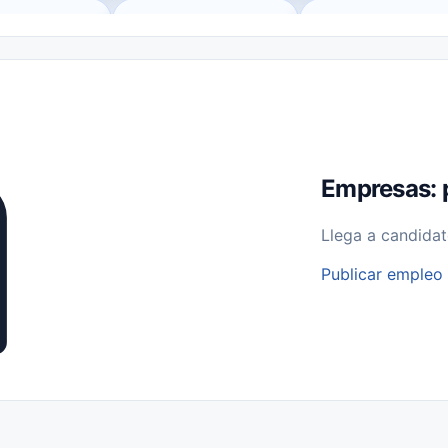
o (Remote Jobs)
Medio Tiempo (Part-Time)
Tiempo Completo (Ful
Empleos para Estudiantes
Empleos Bilingües (English/Spanish)
bajo desde Casa (Work From Home)
Comercio Minorista (Retail)
I
rvicios Públicos
Farmacia
Veterinaria
Aviación
Otros
Empresas: 
Llega a candidat
Publicar empleo