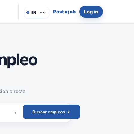
Post a job
Log in
🌐
mpleo
ión directa.
Buscar empleos