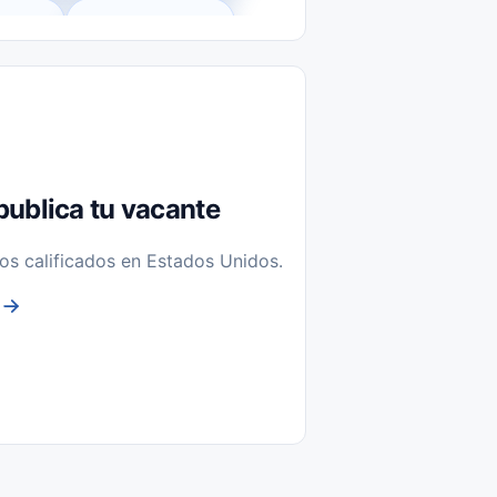
l-Time)
Temporal / Seasonal
Sin Experiencia
nstalación y Reparación
publica tu vacante
os calificados en Estados Unidos.