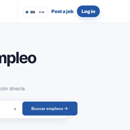
Post a job
Log in
🌐
mpleo
ión directa.
Buscar empleos