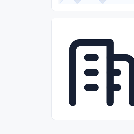
Legal
Gobierno
Trabajo Remot
Freelance
Prácticas (Internships)
Nivel de Entrada (Entry Level)
Tra
Telecomunicaciones
Energía y Se