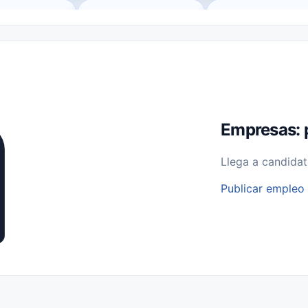
o (Remote Jobs)
Medio Tiempo (Part-Time)
Tiempo Completo (Ful
Empleos para Estudiantes
Empleos Bilingües (English/Spanish)
bajo desde Casa (Work From Home)
Comercio Minorista (Retail)
I
rvicios Públicos
Farmacia
Veterinaria
Aviación
Otros
Empresas: 
Llega a candidat
Publicar empleo