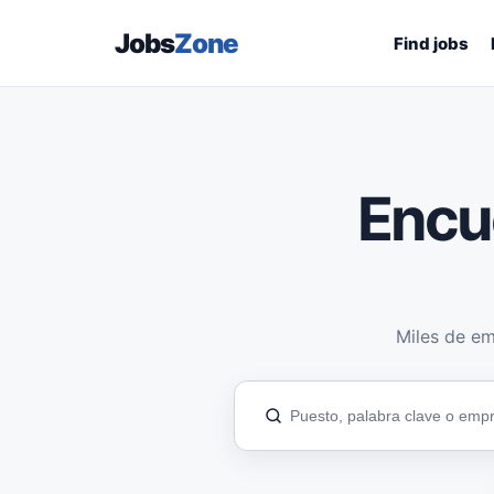
Jobs
Zone
Find jobs
Encu
Miles de em