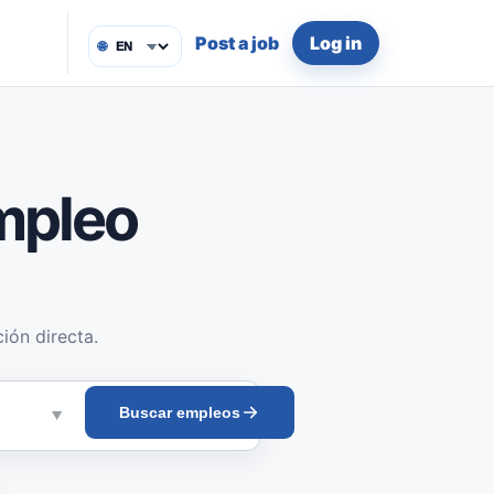
Post a job
Log in
🌐
mpleo
ión directa.
Buscar empleos