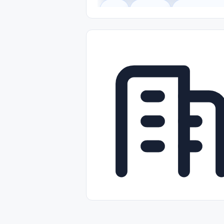
Legal
Gobierno
Trabajo Remot
Freelance
Prácticas (Internships)
Nivel de Entrada (Entry Level)
Tra
Telecomunicaciones
Energía y Se