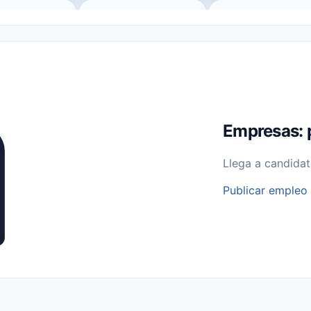
o (Remote Jobs)
Medio Tiempo (Part-Time)
Tiempo Completo (Ful
Empleos para Estudiantes
Empleos Bilingües (English/Spanish)
bajo desde Casa (Work From Home)
Comercio Minorista (Retail)
I
rvicios Públicos
Farmacia
Veterinaria
Aviación
Otros
Empresas: 
Llega a candidat
Publicar empleo