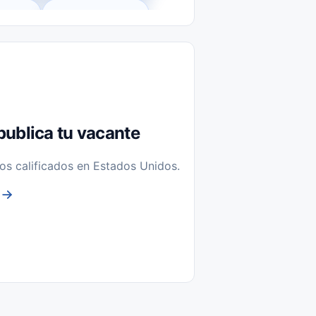
l-Time)
Temporal / Seasonal
Sin Experiencia
nstalación y Reparación
publica tu vacante
os calificados en Estados Unidos.