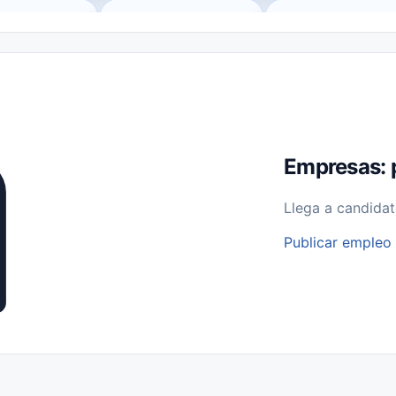
o (Remote Jobs)
Medio Tiempo (Part-Time)
Tiempo Completo (Ful
Empleos para Estudiantes
Empleos Bilingües (English/Spanish)
bajo desde Casa (Work From Home)
Comercio Minorista (Retail)
I
rvicios Públicos
Farmacia
Veterinaria
Aviación
Otros
Empresas: 
Llega a candidat
Publicar empleo