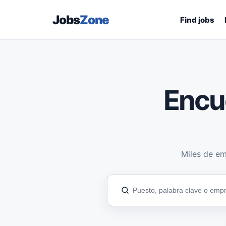
Jobs
Zone
Find jobs
Encu
Miles de em