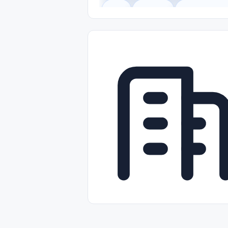
Legal
Gobierno
Trabajo Remot
Freelance
Prácticas (Internships)
Nivel de Entrada (Entry Level)
Tra
Telecomunicaciones
Energía y Se