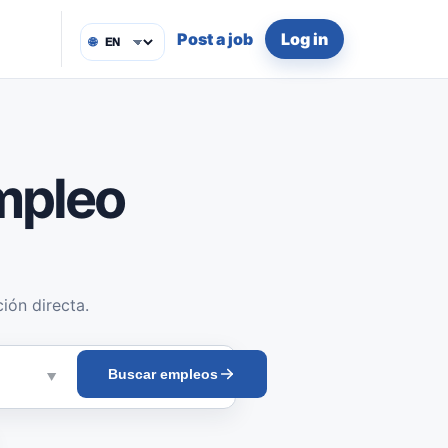
Post a job
Log in
🌐
mpleo
ión directa.
Buscar empleos