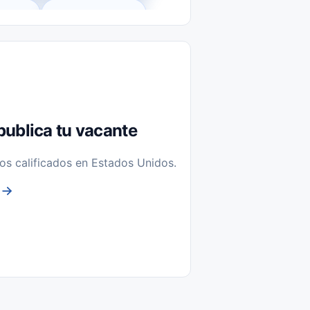
l-Time)
Temporal / Seasonal
Sin Experiencia
nstalación y Reparación
publica tu vacante
os calificados en Estados Unidos.