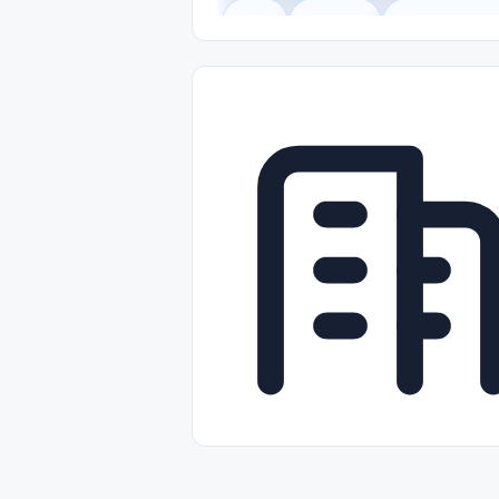
Legal
Gobierno
Trabajo Remot
Freelance
Prácticas (Internships)
Nivel de Entrada (Entry Level)
Tra
Telecomunicaciones
Energía y Se