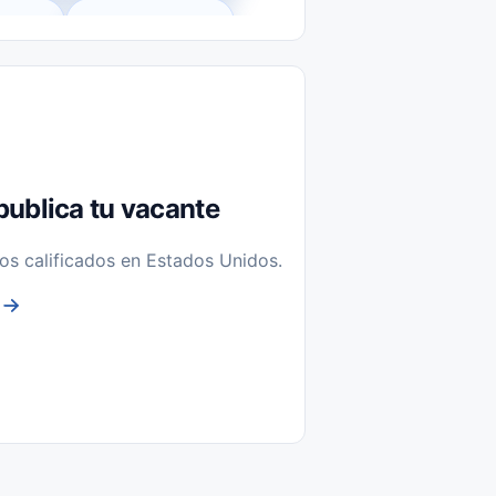
l-Time)
Temporal / Seasonal
Sin Experiencia
nstalación y Reparación
publica tu vacante
os calificados en Estados Unidos.