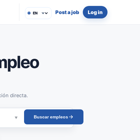
Post a job
Log in
🌐
mpleo
ión directa.
Buscar empleos