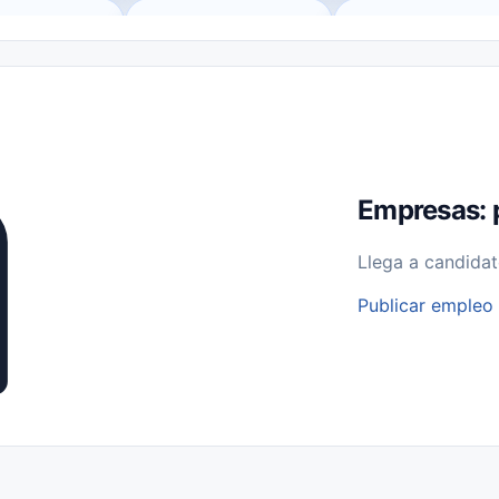
o (Remote Jobs)
Medio Tiempo (Part-Time)
Tiempo Completo (Ful
Empleos para Estudiantes
Empleos Bilingües (English/Spanish)
bajo desde Casa (Work From Home)
Comercio Minorista (Retail)
I
rvicios Públicos
Farmacia
Veterinaria
Aviación
Otros
Empresas: 
Llega a candidat
Publicar empleo