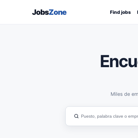
Jobs
Zone
Find jobs
Encu
Miles de em