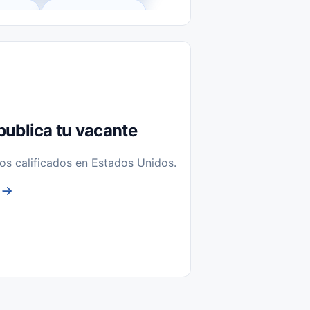
l-Time)
Temporal / Seasonal
Sin Experiencia
nstalación y Reparación
publica tu vacante
os calificados en Estados Unidos.