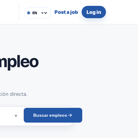
Post a job
Log in
🌐
mpleo
ión directa.
Buscar empleos