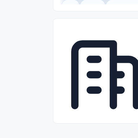
Legal
Gobierno
Trabajo Remot
Freelance
Prácticas (Internships)
Nivel de Entrada (Entry Level)
Tra
Telecomunicaciones
Energía y Se