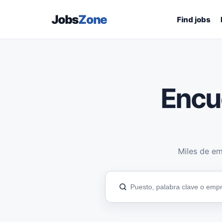
Jobs
Zone
Find jobs
Encu
Miles de em