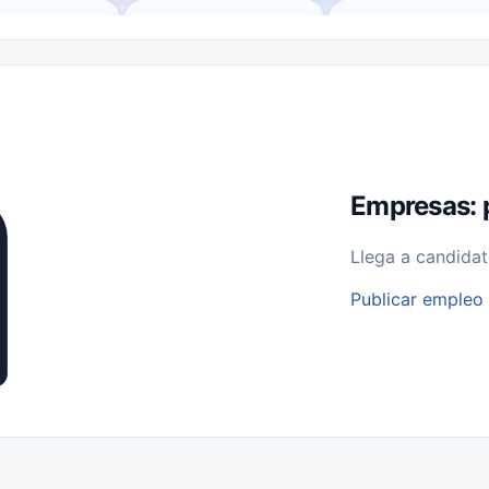
o (Remote Jobs)
Medio Tiempo (Part-Time)
Tiempo Completo (Ful
Empleos para Estudiantes
Empleos Bilingües (English/Spanish)
bajo desde Casa (Work From Home)
Comercio Minorista (Retail)
I
rvicios Públicos
Farmacia
Veterinaria
Aviación
Otros
Empresas: 
Llega a candidat
Publicar empleo