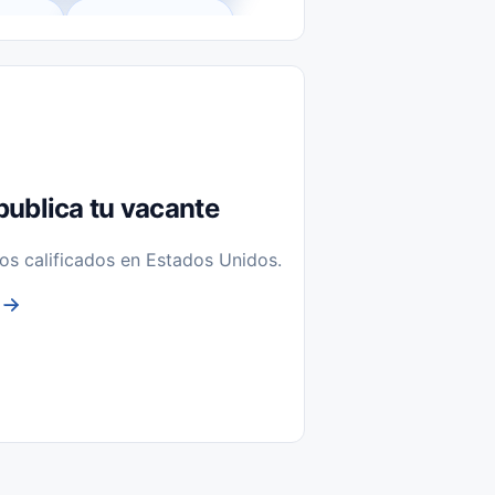
l-Time)
Temporal / Seasonal
Sin Experiencia
nstalación y Reparación
publica tu vacante
os calificados en Estados Unidos.