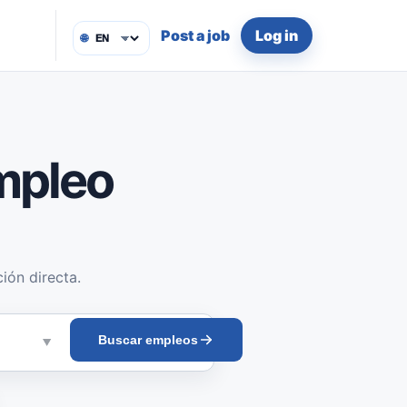
Post a job
Log in
🌐
mpleo
ión directa.
Buscar empleos