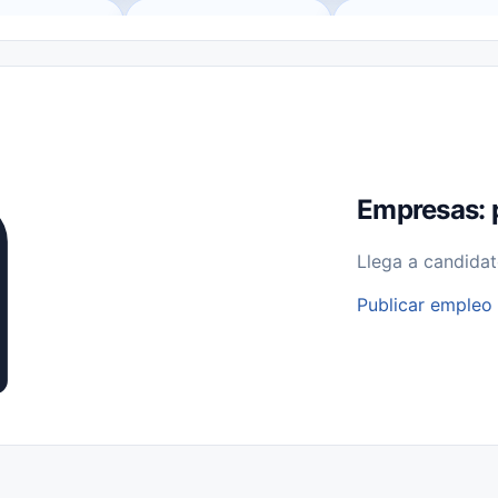
o (Remote Jobs)
Medio Tiempo (Part-Time)
Tiempo Completo (Ful
Empleos para Estudiantes
Empleos Bilingües (English/Spanish)
bajo desde Casa (Work From Home)
Comercio Minorista (Retail)
I
rvicios Públicos
Farmacia
Veterinaria
Aviación
Otros
Empresas: 
Llega a candidat
Publicar empleo