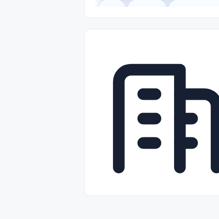
Legal
Gobierno
Trabajo Remot
Freelance
Prácticas (Internships)
Nivel de Entrada (Entry Level)
Tra
Telecomunicaciones
Energía y Se