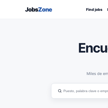
Jobs
Zone
Find jobs
Encu
Miles de em