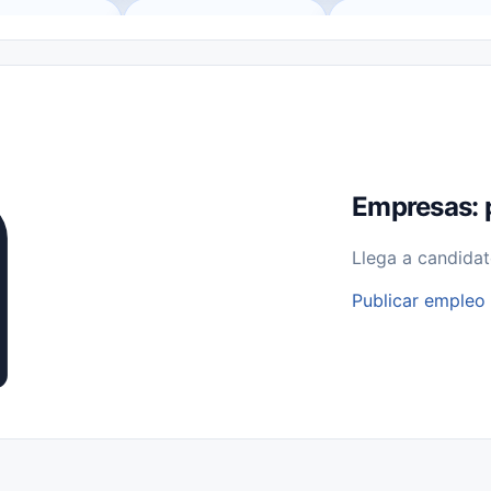
o (Remote Jobs)
Medio Tiempo (Part-Time)
Tiempo Completo (Ful
Empleos para Estudiantes
Empleos Bilingües (English/Spanish)
bajo desde Casa (Work From Home)
Comercio Minorista (Retail)
I
rvicios Públicos
Farmacia
Veterinaria
Aviación
Otros
Empresas: 
Llega a candidat
Publicar empleo