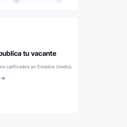
l-Time)
Temporal / Seasonal
Sin Experiencia
nstalación y Reparación
publica tu vacante
os calificados en Estados Unidos.