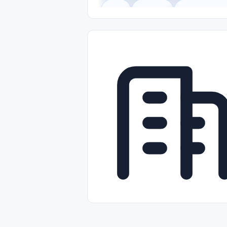
Legal
Gobierno
Trabajo Remot
Freelance
Prácticas (Internships)
Nivel de Entrada (Entry Level)
Tra
Telecomunicaciones
Energía y Se