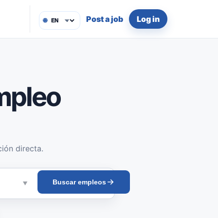
Post a job
Log in
🌐
mpleo
ión directa.
Buscar empleos