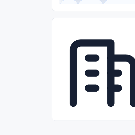
Legal
Gobierno
Trabajo Remot
Freelance
Prácticas (Internships)
Nivel de Entrada (Entry Level)
Tra
Telecomunicaciones
Energía y Se