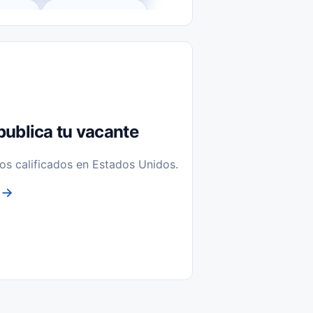
l-Time)
Temporal / Seasonal
Sin Experiencia
nstalación y Reparación
publica tu vacante
os calificados en Estados Unidos.