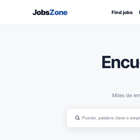
Jobs
Zone
Find jobs
Encu
Miles de em