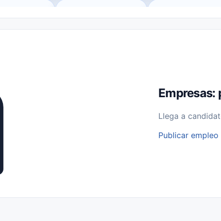
o (Remote Jobs)
Medio Tiempo (Part-Time)
Tiempo Completo (Ful
Empleos para Estudiantes
Empleos Bilingües (English/Spanish)
bajo desde Casa (Work From Home)
Comercio Minorista (Retail)
I
rvicios Públicos
Farmacia
Veterinaria
Aviación
Otros
Empresas: 
Llega a candidat
Publicar empleo