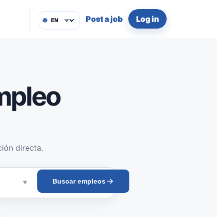
Post a job
Log in
🌐
mpleo
ión directa.
Buscar empleos