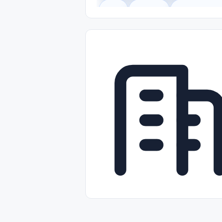
Legal
Gobierno
Trabajo Remot
Freelance
Prácticas (Internships)
Nivel de Entrada (Entry Level)
Tra
Telecomunicaciones
Energía y Se