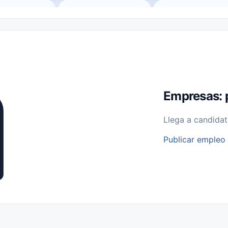
o (Remote Jobs)
Medio Tiempo (Part-Time)
Tiempo Completo (Ful
Empleos para Estudiantes
Empleos Bilingües (English/Spanish)
bajo desde Casa (Work From Home)
Comercio Minorista (Retail)
I
rvicios Públicos
Farmacia
Veterinaria
Aviación
Otros
Empresas: 
Llega a candidat
Publicar empleo