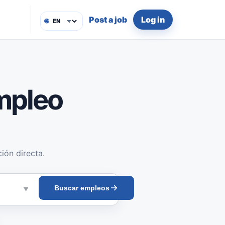
Post a job
Log in
🌐
mpleo
ión directa.
Buscar empleos