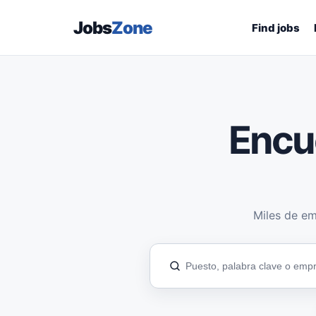
Jobs
Zone
Find jobs
Encu
Miles de em