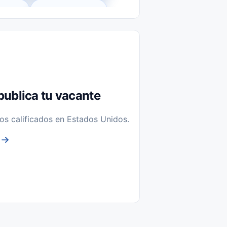
l-Time)
Temporal / Seasonal
Sin Experiencia
nstalación y Reparación
publica tu vacante
os calificados en Estados Unidos.