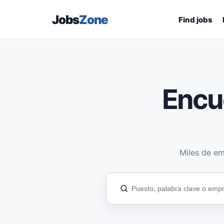
Jobs
Zone
Find jobs
Encu
Miles de em