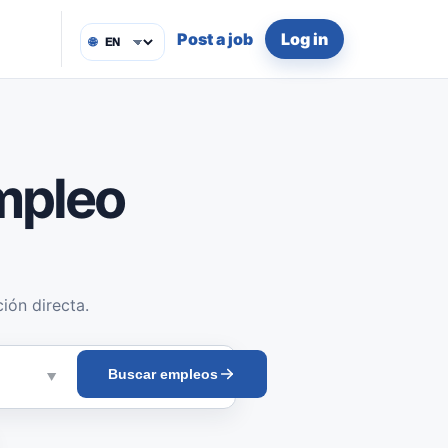
Post a job
Log in
🌐
mpleo
ión directa.
Buscar empleos