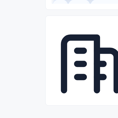
Legal
Gobierno
Trabajo Remot
Freelance
Prácticas (Internships)
Nivel de Entrada (Entry Level)
Tra
Telecomunicaciones
Energía y Se