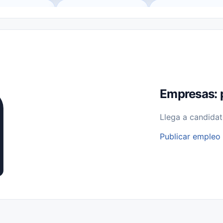
o (Remote Jobs)
Medio Tiempo (Part-Time)
Tiempo Completo (Ful
Empleos para Estudiantes
Empleos Bilingües (English/Spanish)
bajo desde Casa (Work From Home)
Comercio Minorista (Retail)
I
rvicios Públicos
Farmacia
Veterinaria
Aviación
Otros
Empresas: 
Llega a candidat
Publicar empleo