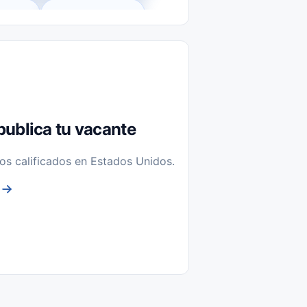
l-Time)
Temporal / Seasonal
Sin Experiencia
nstalación y Reparación
publica tu vacante
os calificados en Estados Unidos.