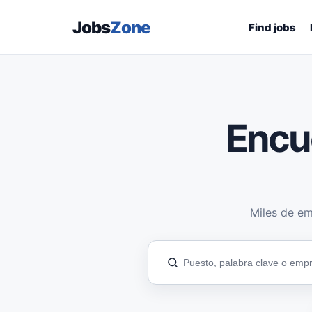
Jobs
Zone
Find jobs
Encu
Miles de em