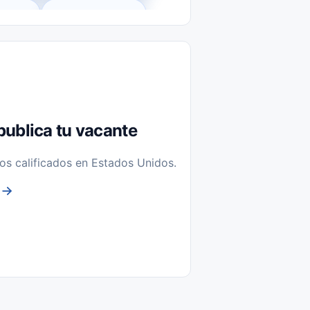
l-Time)
Temporal / Seasonal
Sin Experiencia
nstalación y Reparación
publica tu vacante
os calificados en Estados Unidos.