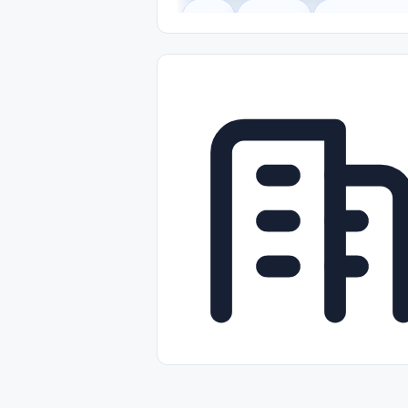
Legal
Gobierno
Trabajo Remot
Freelance
Prácticas (Internships)
Nivel de Entrada (Entry Level)
Tra
Telecomunicaciones
Energía y Se