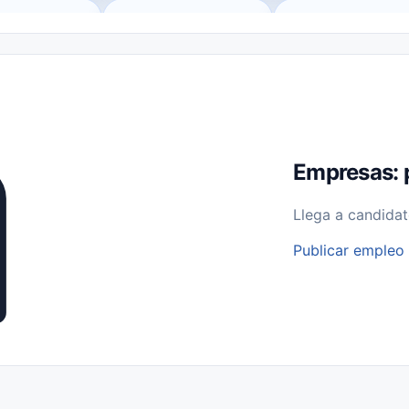
o (Remote Jobs)
Medio Tiempo (Part-Time)
Tiempo Completo (Ful
Empleos para Estudiantes
Empleos Bilingües (English/Spanish)
bajo desde Casa (Work From Home)
Comercio Minorista (Retail)
I
rvicios Públicos
Farmacia
Veterinaria
Aviación
Otros
Empresas: 
Llega a candidat
Publicar empleo