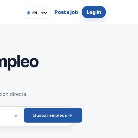
Post a job
Log in
🌐
mpleo
ión directa.
Buscar empleos