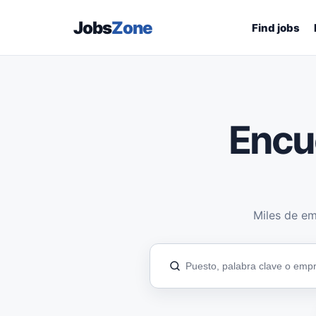
Jobs
Zone
Find jobs
Encu
Miles de em