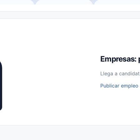
o (Remote Jobs)
Medio Tiempo (Part-Time)
Tiempo Completo (Ful
Empleos para Estudiantes
Empleos Bilingües (English/Spanish)
bajo desde Casa (Work From Home)
Comercio Minorista (Retail)
I
rvicios Públicos
Farmacia
Veterinaria
Aviación
Otros
Empresas: 
Llega a candidat
Publicar empleo