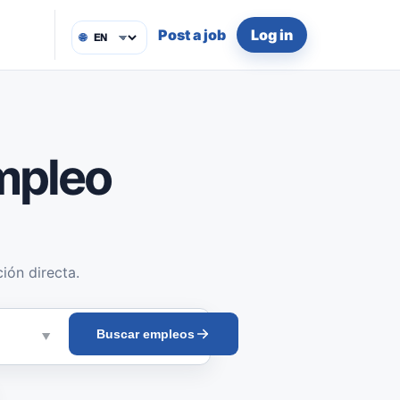
Post a job
Log in
🌐
mpleo
ión directa.
Buscar empleos