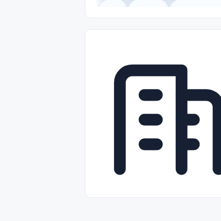
Legal
Gobierno
Trabajo Remot
Freelance
Prácticas (Internships)
Nivel de Entrada (Entry Level)
Tra
Telecomunicaciones
Energía y Se