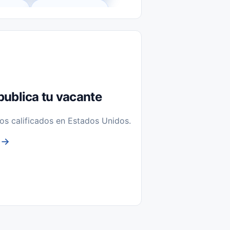
l-Time)
Temporal / Seasonal
Sin Experiencia
nstalación y Reparación
publica tu vacante
os calificados en Estados Unidos.