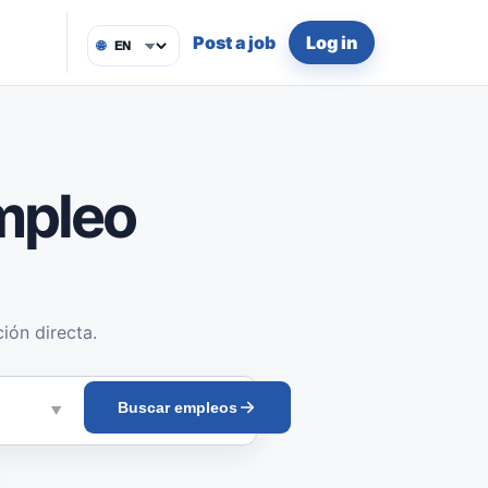
Post a job
Log in
🌐
mpleo
ión directa.
Buscar empleos