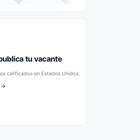
l-Time)
Temporal / Seasonal
Sin Experiencia
nstalación y Reparación
publica tu vacante
os calificados en Estados Unidos.