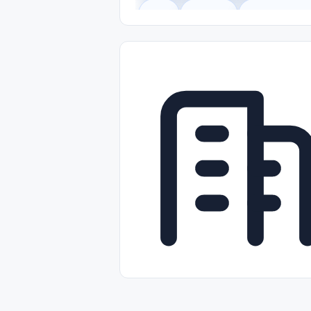
Legal
Gobierno
Trabajo Remot
Freelance
Prácticas (Internships)
Nivel de Entrada (Entry Level)
Tra
Telecomunicaciones
Energía y Se