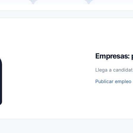
o (Remote Jobs)
Medio Tiempo (Part-Time)
Tiempo Completo (Ful
Empleos para Estudiantes
Empleos Bilingües (English/Spanish)
bajo desde Casa (Work From Home)
Comercio Minorista (Retail)
I
rvicios Públicos
Farmacia
Veterinaria
Aviación
Otros
Empresas: 
Llega a candidat
Publicar empleo