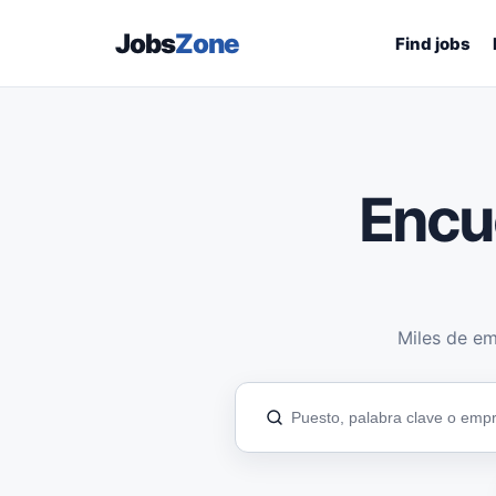
Jobs
Zone
Find jobs
Encu
Miles de em