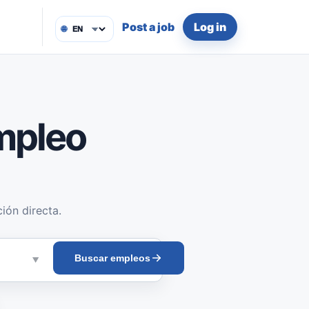
Post a job
Log in
🌐
mpleo
ión directa.
Buscar empleos