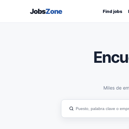
Jobs
Zone
Find jobs
Encu
Miles de em