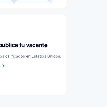
l-Time)
Temporal / Seasonal
Sin Experiencia
nstalación y Reparación
publica tu vacante
os calificados en Estados Unidos.