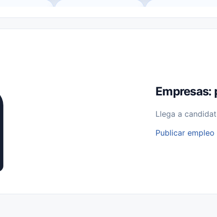
o (Remote Jobs)
Medio Tiempo (Part-Time)
Tiempo Completo (Ful
Empleos para Estudiantes
Empleos Bilingües (English/Spanish)
bajo desde Casa (Work From Home)
Comercio Minorista (Retail)
I
rvicios Públicos
Farmacia
Veterinaria
Aviación
Otros
Empresas: 
Llega a candidat
Publicar empleo