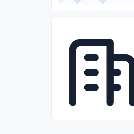
Legal
Gobierno
Trabajo Remot
Freelance
Prácticas (Internships)
Nivel de Entrada (Entry Level)
Tra
Telecomunicaciones
Energía y Se