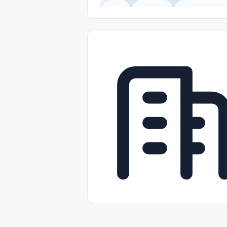
Legal
Gobierno
Trabajo Remot
Freelance
Prácticas (Internships)
Nivel de Entrada (Entry Level)
Tra
Telecomunicaciones
Energía y Se