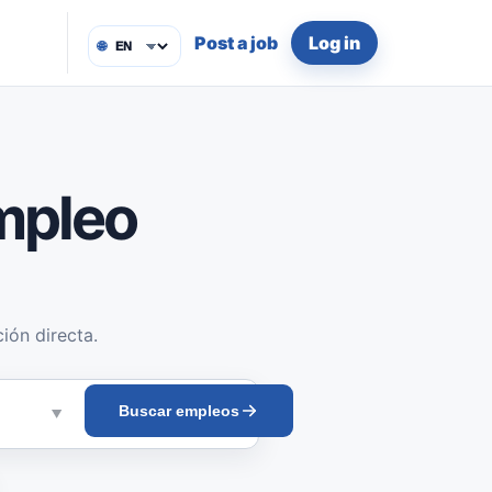
Post a job
Log in
🌐
mpleo
ión directa.
Buscar empleos