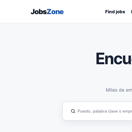
Jobs
Zone
Find jobs
Encu
Miles de em