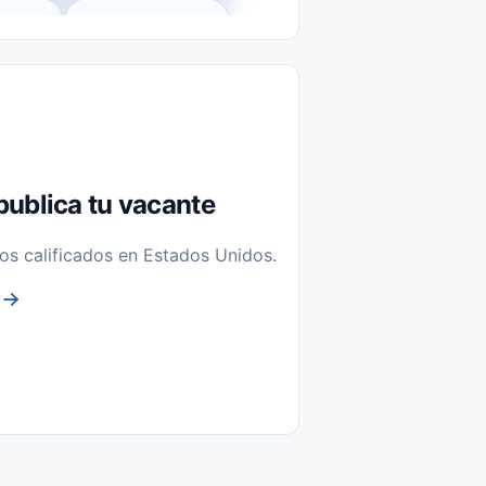
l-Time)
Temporal / Seasonal
Sin Experiencia
nstalación y Reparación
publica tu vacante
os calificados en Estados Unidos.