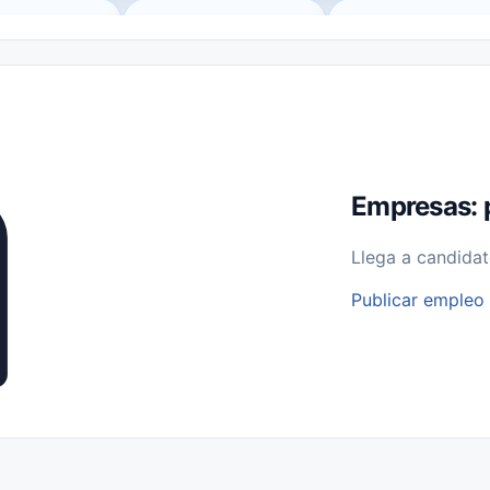
o (Remote Jobs)
Medio Tiempo (Part-Time)
Tiempo Completo (Ful
Empleos para Estudiantes
Empleos Bilingües (English/Spanish)
bajo desde Casa (Work From Home)
Comercio Minorista (Retail)
I
rvicios Públicos
Farmacia
Veterinaria
Aviación
Otros
Empresas: 
Llega a candidat
Publicar empleo