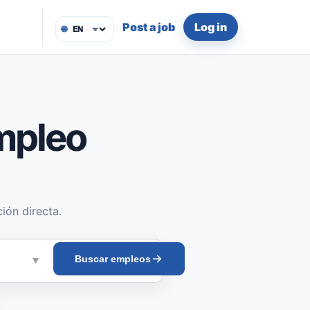
Post a job
Log in
🌐
mpleo
ión directa.
Buscar empleos