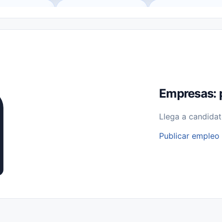
o (Remote Jobs)
Medio Tiempo (Part-Time)
Tiempo Completo (Ful
Empleos para Estudiantes
Empleos Bilingües (English/Spanish)
bajo desde Casa (Work From Home)
Comercio Minorista (Retail)
I
rvicios Públicos
Farmacia
Veterinaria
Aviación
Otros
Empresas: 
Llega a candidat
Publicar empleo