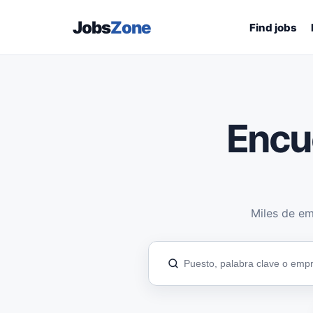
Jobs
Zone
Find jobs
Encu
Miles de em