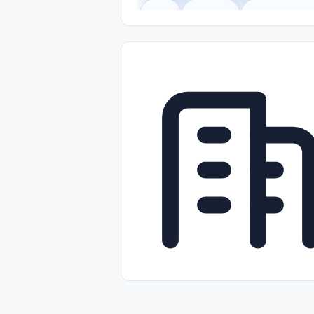
Legal
Gobierno
Trabajo Remot
Freelance
Prácticas (Internships)
Nivel de Entrada (Entry Level)
Tra
Telecomunicaciones
Energía y Se