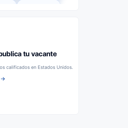
l-Time)
Temporal / Seasonal
Sin Experiencia
nstalación y Reparación
publica tu vacante
os calificados en Estados Unidos.