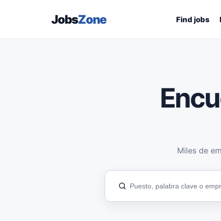
Jobs
Zone
Find jobs
Encu
Miles de em