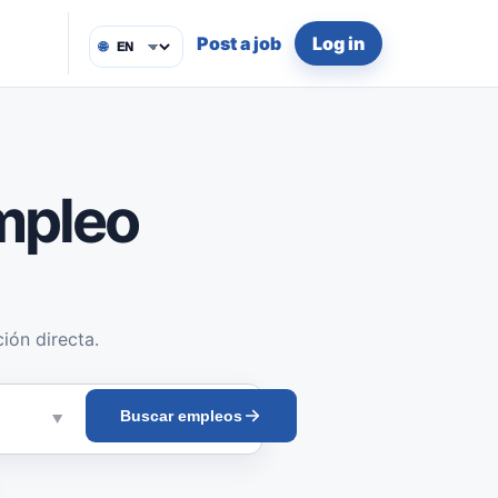
Post a job
Log in
🌐
mpleo
ión directa.
Buscar empleos