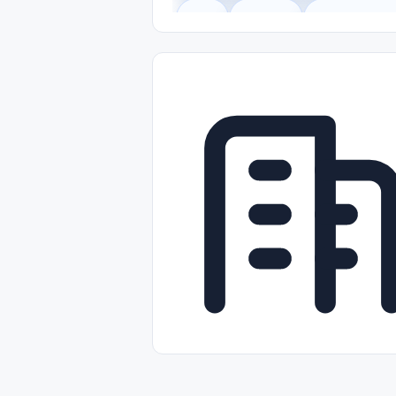
Legal
Gobierno
Trabajo Remot
Freelance
Prácticas (Internships)
Nivel de Entrada (Entry Level)
Tra
Telecomunicaciones
Energía y Se