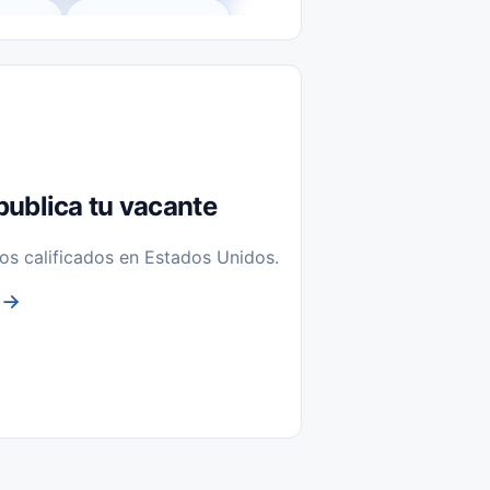
l-Time)
Temporal / Seasonal
Sin Experiencia
nstalación y Reparación
publica tu vacante
os calificados en Estados Unidos.