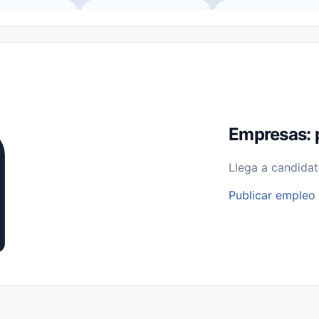
o (Remote Jobs)
Medio Tiempo (Part-Time)
Tiempo Completo (Ful
Empleos para Estudiantes
Empleos Bilingües (English/Spanish)
bajo desde Casa (Work From Home)
Comercio Minorista (Retail)
I
rvicios Públicos
Farmacia
Veterinaria
Aviación
Otros
Empresas: 
Llega a candidat
Publicar empleo