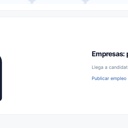
o (Remote Jobs)
Medio Tiempo (Part-Time)
Tiempo Completo (Ful
Empleos para Estudiantes
Empleos Bilingües (English/Spanish)
bajo desde Casa (Work From Home)
Comercio Minorista (Retail)
I
rvicios Públicos
Farmacia
Veterinaria
Aviación
Otros
Empresas: 
Llega a candidat
Publicar empleo