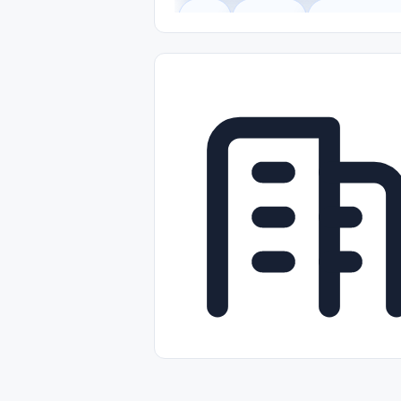
Legal
Gobierno
Trabajo Remot
Freelance
Prácticas (Internships)
Nivel de Entrada (Entry Level)
Tra
Telecomunicaciones
Energía y Se