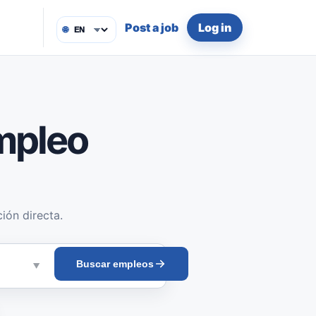
Post a job
Log in
🌐
mpleo
ión directa.
Buscar empleos