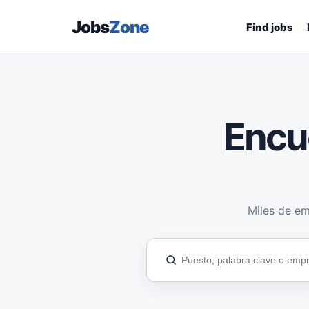
Jobs
Zone
Find jobs
Encu
Miles de em