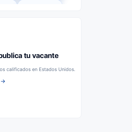
l-Time)
Temporal / Seasonal
Sin Experiencia
nstalación y Reparación
publica tu vacante
os calificados en Estados Unidos.