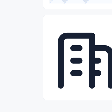
Legal
Gobierno
Trabajo Remot
Freelance
Prácticas (Internships)
Nivel de Entrada (Entry Level)
Tra
Telecomunicaciones
Energía y Se