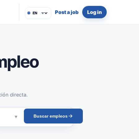
Post a job
Log in
🌐
mpleo
ión directa.
Buscar empleos