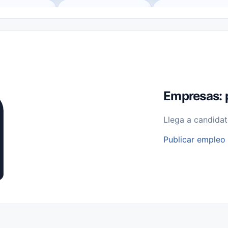
o (Remote Jobs)
Medio Tiempo (Part-Time)
Tiempo Completo (Ful
Empleos para Estudiantes
Empleos Bilingües (English/Spanish)
bajo desde Casa (Work From Home)
Comercio Minorista (Retail)
I
rvicios Públicos
Farmacia
Veterinaria
Aviación
Otros
Empresas: 
Llega a candidat
Publicar empleo