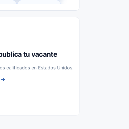
l-Time)
Temporal / Seasonal
Sin Experiencia
nstalación y Reparación
publica tu vacante
os calificados en Estados Unidos.