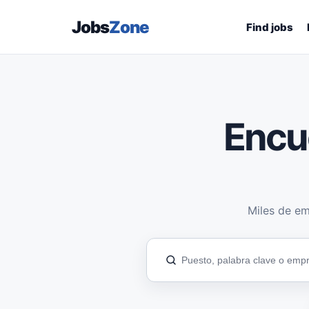
Jobs
Zone
Find jobs
Encu
Miles de em