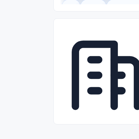
Legal
Gobierno
Trabajo Remot
Freelance
Prácticas (Internships)
Nivel de Entrada (Entry Level)
Tra
Telecomunicaciones
Energía y Se