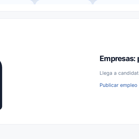
o (Remote Jobs)
Medio Tiempo (Part-Time)
Tiempo Completo (Ful
Empleos para Estudiantes
Empleos Bilingües (English/Spanish)
bajo desde Casa (Work From Home)
Comercio Minorista (Retail)
I
rvicios Públicos
Farmacia
Veterinaria
Aviación
Otros
Empresas: 
Llega a candidat
Publicar empleo