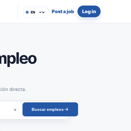
Post a job
Log in
🌐
mpleo
ión directa.
Buscar empleos