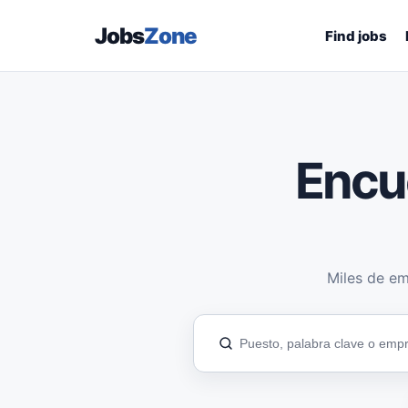
Jobs
Zone
Find jobs
Encu
Miles de em