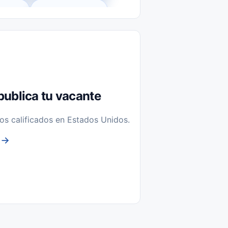
l-Time)
Temporal / Seasonal
Sin Experiencia
nstalación y Reparación
publica tu vacante
os calificados en Estados Unidos.