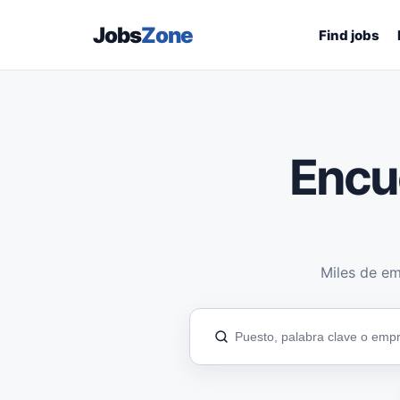
Jobs
Zone
Find jobs
Encu
Miles de em