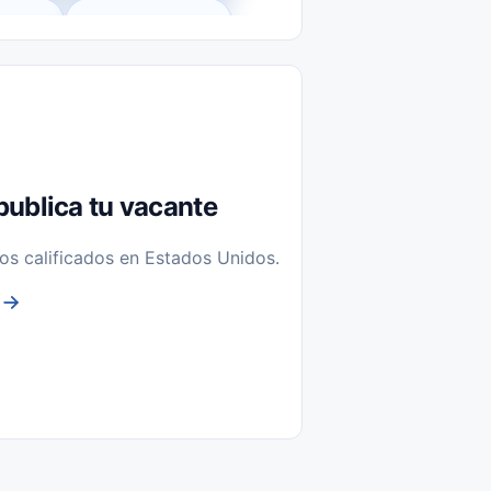
l-Time)
Temporal / Seasonal
Sin Experiencia
nstalación y Reparación
publica tu vacante
os calificados en Estados Unidos.