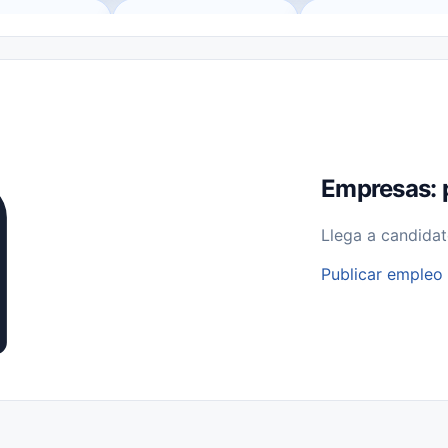
o (Remote Jobs)
Medio Tiempo (Part-Time)
Tiempo Completo (Ful
Empleos para Estudiantes
Empleos Bilingües (English/Spanish)
bajo desde Casa (Work From Home)
Comercio Minorista (Retail)
I
rvicios Públicos
Farmacia
Veterinaria
Aviación
Otros
Empresas: 
Llega a candidat
Publicar empleo