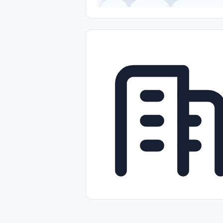
Legal
Gobierno
Trabajo Remot
Freelance
Prácticas (Internships)
Nivel de Entrada (Entry Level)
Tra
Telecomunicaciones
Energía y Se