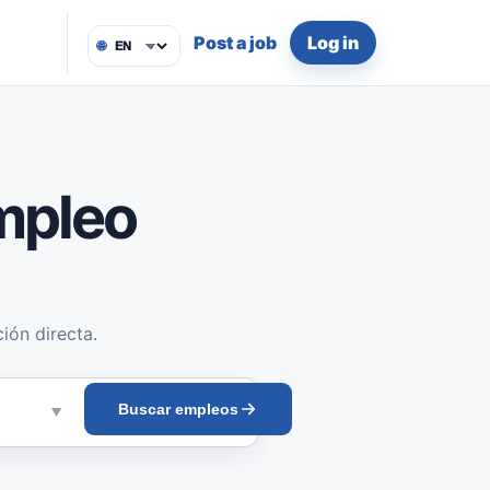
Post a job
Log in
🌐
mpleo
ión directa.
Buscar empleos