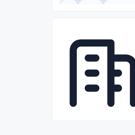
Legal
Gobierno
Trabajo Remot
Freelance
Prácticas (Internships)
Nivel de Entrada (Entry Level)
Tra
Telecomunicaciones
Energía y Se