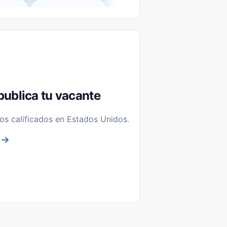
l-Time)
Temporal / Seasonal
Sin Experiencia
nstalación y Reparación
publica tu vacante
os calificados en Estados Unidos.