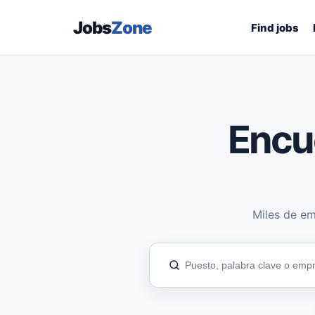
Jobs
Zone
Find jobs
Encu
Miles de em