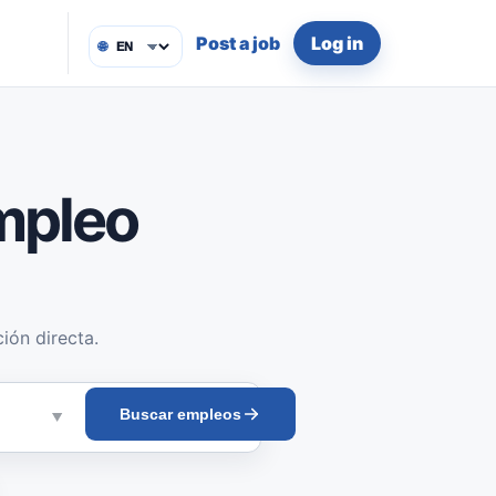
Post a job
Log in
🌐
mpleo
ión directa.
Buscar empleos