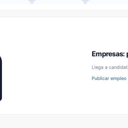
o (Remote Jobs)
Medio Tiempo (Part-Time)
Tiempo Completo (Ful
Empleos para Estudiantes
Empleos Bilingües (English/Spanish)
bajo desde Casa (Work From Home)
Comercio Minorista (Retail)
I
rvicios Públicos
Farmacia
Veterinaria
Aviación
Otros
Empresas: 
Llega a candidat
Publicar empleo