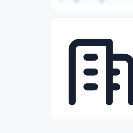
Legal
Gobierno
Trabajo Remot
Freelance
Prácticas (Internships)
Nivel de Entrada (Entry Level)
Tra
Telecomunicaciones
Energía y Se