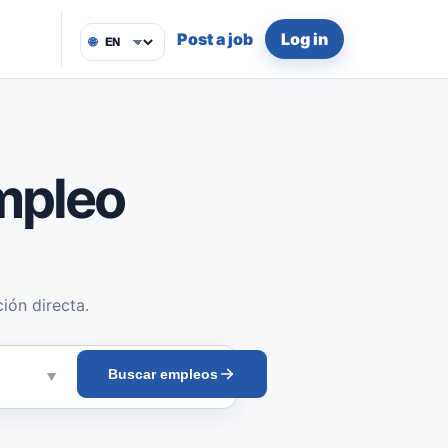
Post a job
Log in
🌐
mpleo
ión directa.
Buscar empleos