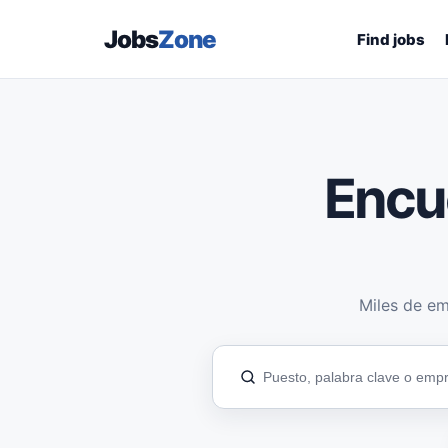
Jobs
Zone
Find jobs
Encu
Miles de em