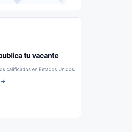
l-Time)
Temporal / Seasonal
Sin Experiencia
nstalación y Reparación
publica tu vacante
os calificados en Estados Unidos.