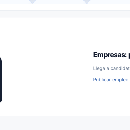
o (Remote Jobs)
Medio Tiempo (Part-Time)
Tiempo Completo (Ful
Empleos para Estudiantes
Empleos Bilingües (English/Spanish)
bajo desde Casa (Work From Home)
Comercio Minorista (Retail)
I
rvicios Públicos
Farmacia
Veterinaria
Aviación
Otros
Empresas: 
Llega a candidat
Publicar empleo