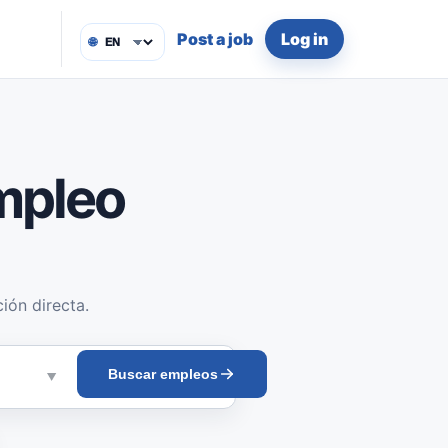
Post a job
Log in
🌐
mpleo
ión directa.
Buscar empleos