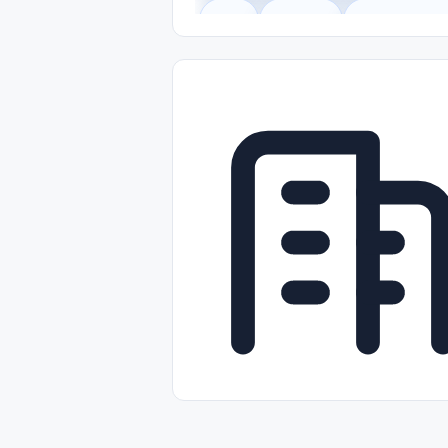
Legal
Gobierno
Trabajo Remot
Freelance
Prácticas (Internships)
Nivel de Entrada (Entry Level)
Tra
Telecomunicaciones
Energía y Se