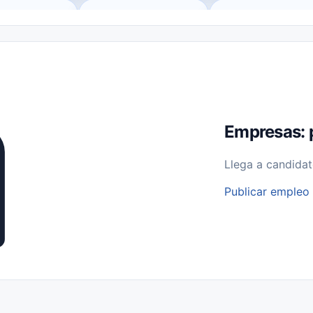
o (Remote Jobs)
Medio Tiempo (Part-Time)
Tiempo Completo (Ful
Empleos para Estudiantes
Empleos Bilingües (English/Spanish)
bajo desde Casa (Work From Home)
Comercio Minorista (Retail)
I
rvicios Públicos
Farmacia
Veterinaria
Aviación
Otros
Empresas: 
Llega a candidat
Publicar empleo