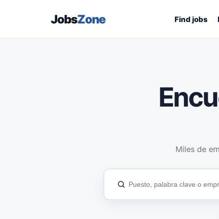
Jobs
Zone
Find jobs
Encu
Miles de em