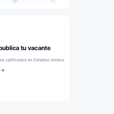
l-Time)
Temporal / Seasonal
Sin Experiencia
nstalación y Reparación
publica tu vacante
os calificados en Estados Unidos.