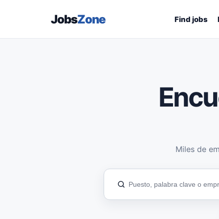
Jobs
Zone
Find jobs
Encu
Miles de em