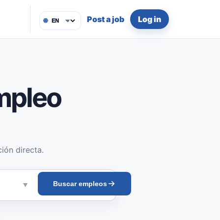
Post a job
Log in
🌐
mpleo
ión directa.
Buscar empleos