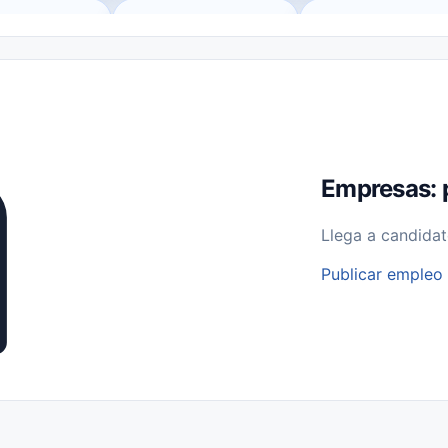
o (Remote Jobs)
Medio Tiempo (Part-Time)
Tiempo Completo (Ful
Empleos para Estudiantes
Empleos Bilingües (English/Spanish)
bajo desde Casa (Work From Home)
Comercio Minorista (Retail)
I
rvicios Públicos
Farmacia
Veterinaria
Aviación
Otros
Empresas: 
Llega a candidat
Publicar empleo