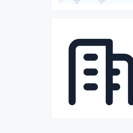
Legal
Gobierno
Trabajo Remot
Freelance
Prácticas (Internships)
Nivel de Entrada (Entry Level)
Tra
Telecomunicaciones
Energía y Se