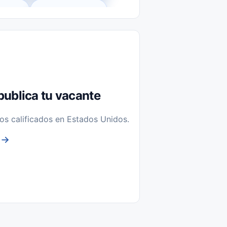
l-Time)
Temporal / Seasonal
Sin Experiencia
nstalación y Reparación
publica tu vacante
os calificados en Estados Unidos.