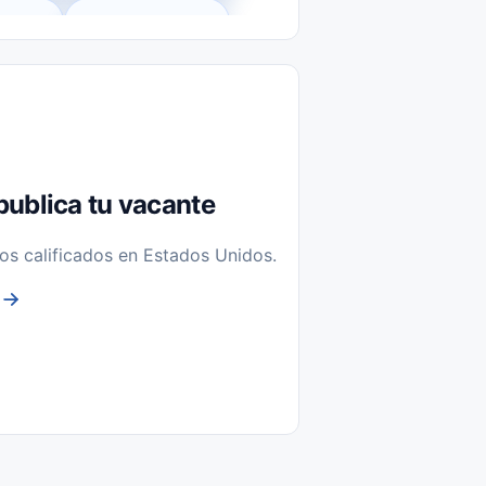
l-Time)
Temporal / Seasonal
Sin Experiencia
nstalación y Reparación
publica tu vacante
os calificados en Estados Unidos.