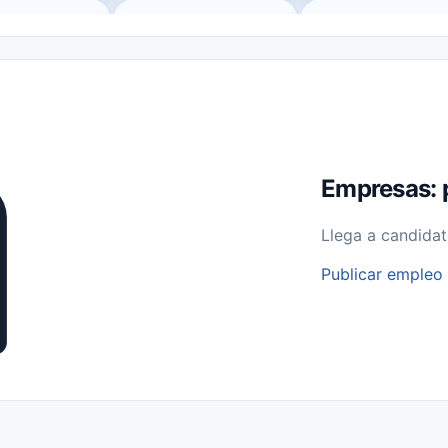
o (Remote Jobs)
Medio Tiempo (Part-Time)
Tiempo Completo (Ful
Empleos para Estudiantes
Empleos Bilingües (English/Spanish)
bajo desde Casa (Work From Home)
Comercio Minorista (Retail)
I
rvicios Públicos
Farmacia
Veterinaria
Aviación
Otros
Empresas: 
Llega a candidat
Publicar empleo