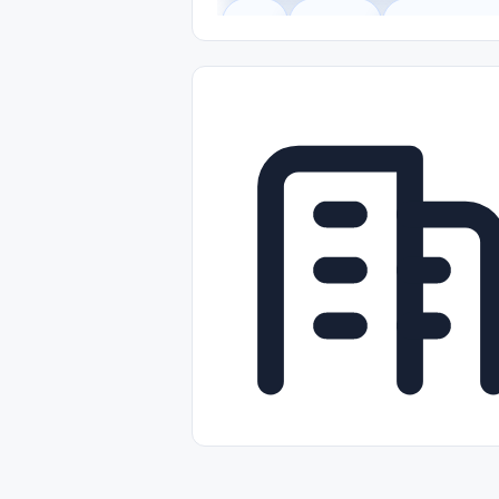
Legal
Gobierno
Trabajo Remot
Freelance
Prácticas (Internships)
Nivel de Entrada (Entry Level)
Tra
Telecomunicaciones
Energía y Se