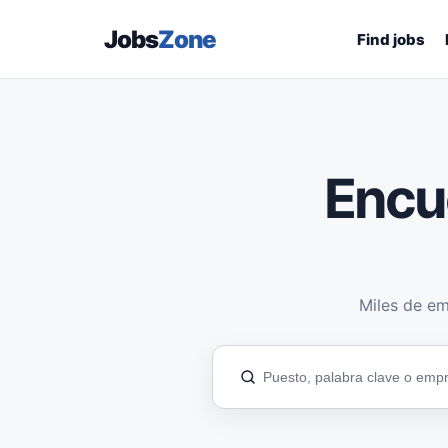
Jobs
Zone
Find jobs
Encu
Miles de em