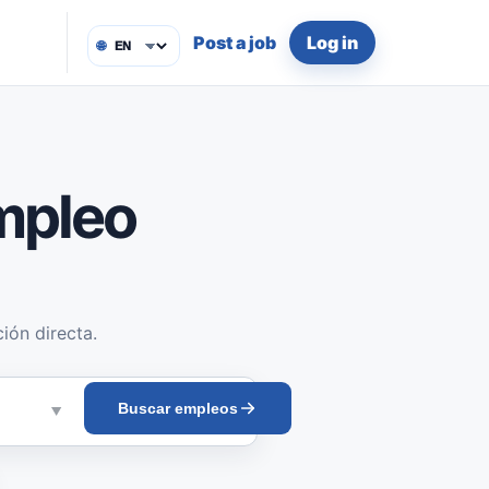
Post a job
Log in
🌐
mpleo
ión directa.
Buscar empleos