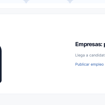
o (Remote Jobs)
Medio Tiempo (Part-Time)
Tiempo Completo (Ful
Empleos para Estudiantes
Empleos Bilingües (English/Spanish)
bajo desde Casa (Work From Home)
Comercio Minorista (Retail)
I
rvicios Públicos
Farmacia
Veterinaria
Aviación
Otros
Empresas: 
Llega a candidat
Publicar empleo