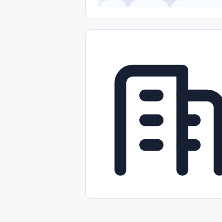
Legal
Gobierno
Trabajo Remot
Freelance
Prácticas (Internships)
Nivel de Entrada (Entry Level)
Tra
Telecomunicaciones
Energía y Se