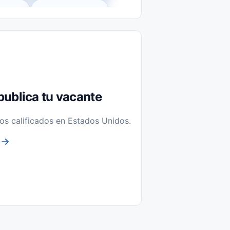
l-Time)
Temporal / Seasonal
Sin Experiencia
nstalación y Reparación
publica tu vacante
os calificados en Estados Unidos.