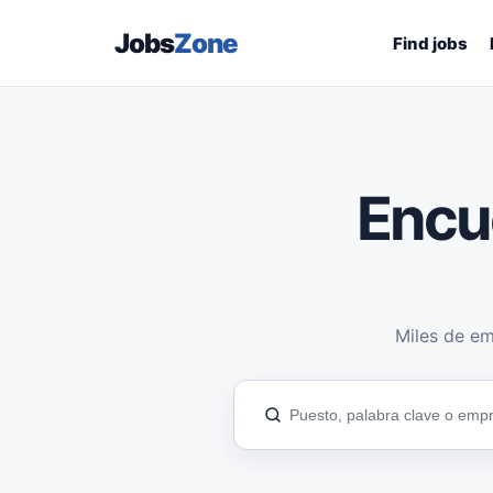
Jobs
Zone
Find jobs
Encu
Miles de em