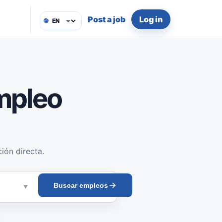
Post a job
Log in
🌐
mpleo
ión directa.
Buscar empleos