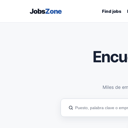
Jobs
Zone
Find jobs
Encu
Miles de em