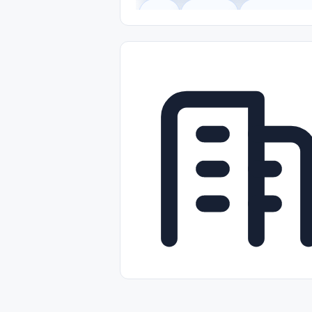
Legal
Gobierno
Trabajo Remot
Freelance
Prácticas (Internships)
Nivel de Entrada (Entry Level)
Tra
Telecomunicaciones
Energía y Se