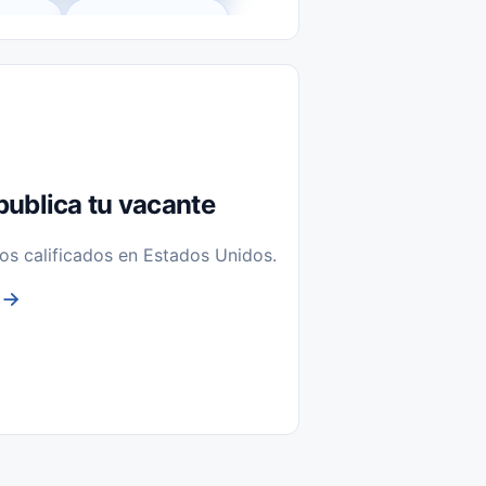
l-Time)
Temporal / Seasonal
Sin Experiencia
nstalación y Reparación
publica tu vacante
os calificados en Estados Unidos.