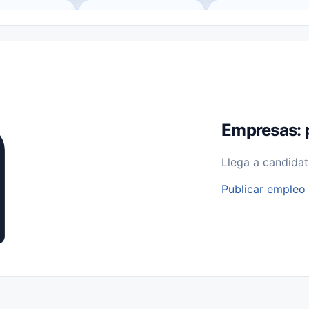
o (Remote Jobs)
Medio Tiempo (Part-Time)
Tiempo Completo (Ful
Empleos para Estudiantes
Empleos Bilingües (English/Spanish)
bajo desde Casa (Work From Home)
Comercio Minorista (Retail)
I
rvicios Públicos
Farmacia
Veterinaria
Aviación
Otros
Empresas: 
Llega a candidat
Publicar empleo