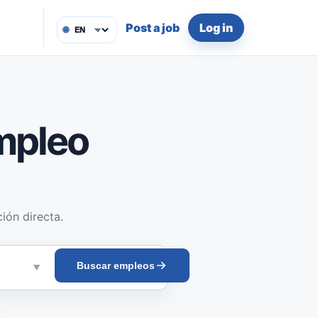
Post a job
Log in
🌐
mpleo
ión directa.
Buscar empleos