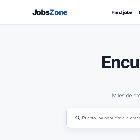
Jobs
Zone
Find jobs
Encu
Miles de em