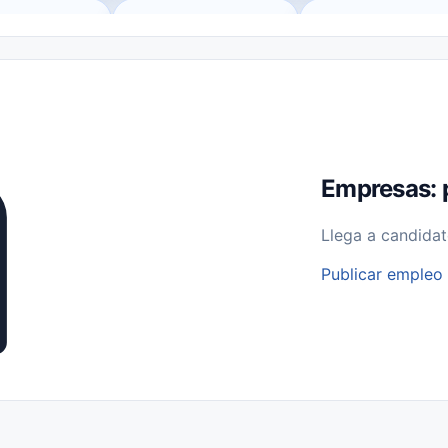
o (Remote Jobs)
Medio Tiempo (Part-Time)
Tiempo Completo (Ful
Empleos para Estudiantes
Empleos Bilingües (English/Spanish)
bajo desde Casa (Work From Home)
Comercio Minorista (Retail)
I
rvicios Públicos
Farmacia
Veterinaria
Aviación
Otros
Empresas: 
Llega a candidat
Publicar empleo