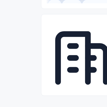
Legal
Gobierno
Trabajo Remot
Freelance
Prácticas (Internships)
Nivel de Entrada (Entry Level)
Tra
Telecomunicaciones
Energía y Se