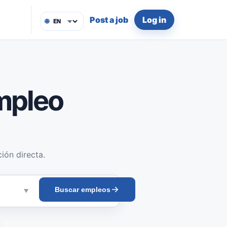
Post a job
Log in
🌐
mpleo
ión directa.
Buscar empleos