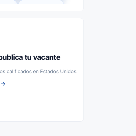
l-Time)
Temporal / Seasonal
Sin Experiencia
nstalación y Reparación
publica tu vacante
os calificados en Estados Unidos.