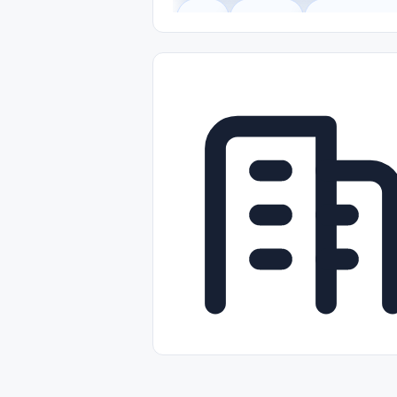
Legal
Gobierno
Trabajo Remot
Freelance
Prácticas (Internships)
Nivel de Entrada (Entry Level)
Tra
Telecomunicaciones
Energía y Se