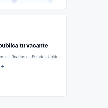
l-Time)
Temporal / Seasonal
Sin Experiencia
nstalación y Reparación
publica tu vacante
os calificados en Estados Unidos.