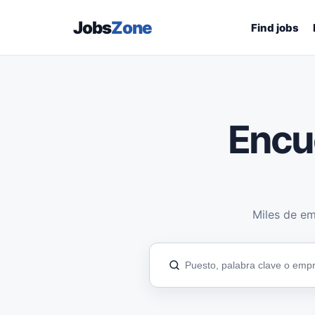
Jobs
Zone
Find jobs
Encu
Miles de em