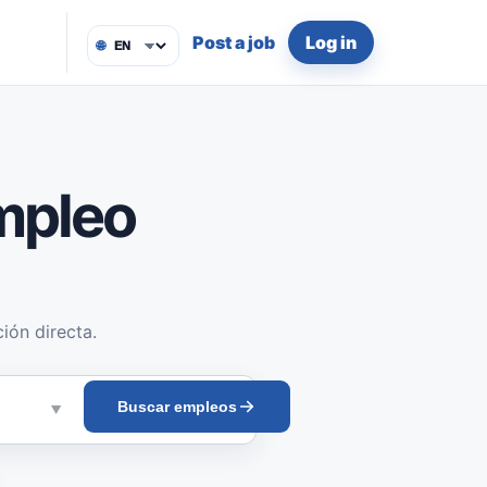
Post a job
Log in
🌐
mpleo
ión directa.
Buscar empleos