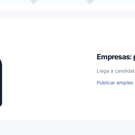
o (Remote Jobs)
Medio Tiempo (Part-Time)
Tiempo Completo (Ful
Empleos para Estudiantes
Empleos Bilingües (English/Spanish)
bajo desde Casa (Work From Home)
Comercio Minorista (Retail)
I
rvicios Públicos
Farmacia
Veterinaria
Aviación
Otros
Empresas: 
Llega a candidat
Publicar empleo