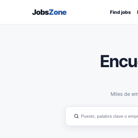
Jobs
Zone
Find jobs
Encu
Miles de em