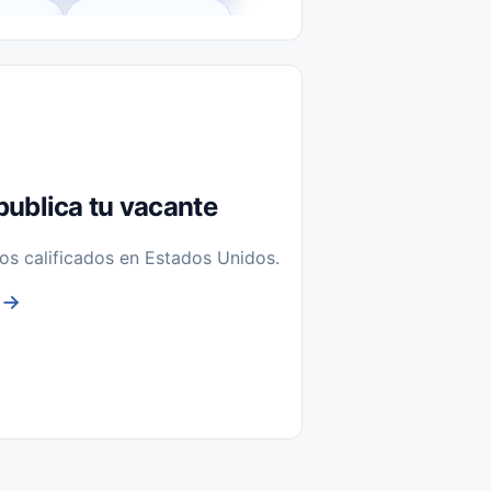
l-Time)
Temporal / Seasonal
Sin Experiencia
nstalación y Reparación
publica tu vacante
os calificados en Estados Unidos.