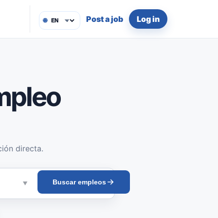
Post a job
Log in
🌐
mpleo
ión directa.
Buscar empleos