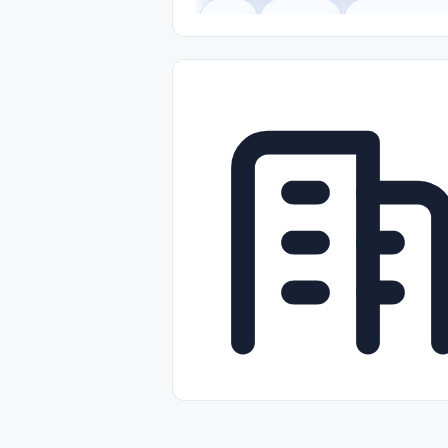
Legal
Gobierno
Trabajo Remot
Freelance
Prácticas (Internships)
Nivel de Entrada (Entry Level)
Tra
Telecomunicaciones
Energía y Se