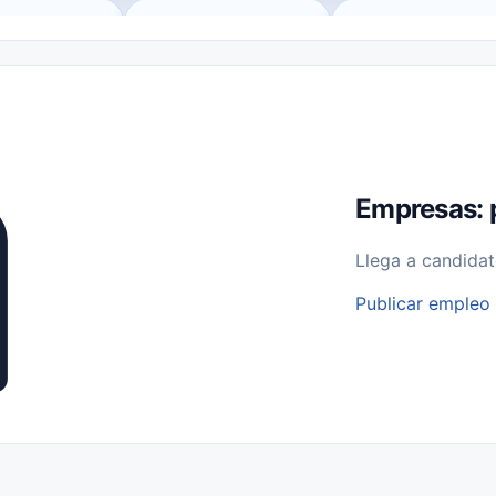
o (Remote Jobs)
Medio Tiempo (Part-Time)
Tiempo Completo (Ful
Empleos para Estudiantes
Empleos Bilingües (English/Spanish)
bajo desde Casa (Work From Home)
Comercio Minorista (Retail)
I
rvicios Públicos
Farmacia
Veterinaria
Aviación
Otros
Empresas: 
Llega a candidat
Publicar empleo