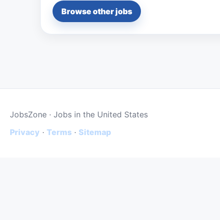
Browse other jobs
JobsZone · Jobs in the United States
Privacy
·
Terms
·
Sitemap