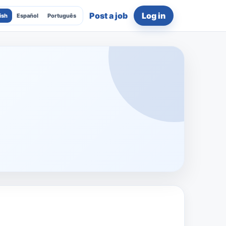
Post a job
Log in
ish
Español
Português