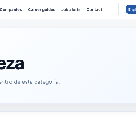
Companies
Career guides
Job alerts
Contact
Engl
ieza
ntro de esta categoría.