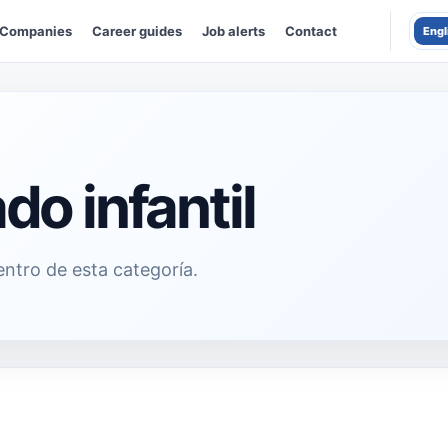
Companies
Career guides
Job alerts
Contact
Engl
do infantil
ntro de esta categoría.