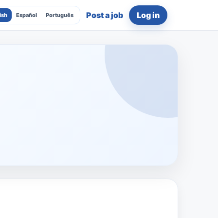
Post a job
Log in
ish
Español
Português