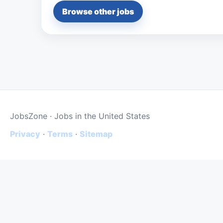
Browse other jobs
JobsZone · Jobs in the United States
Privacy
·
Terms
·
Sitemap