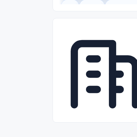
Legal
Gobierno
Trabajo Remot
Freelance
Prácticas (Internships)
Nivel de Entrada (Entry Level)
Tra
Telecomunicaciones
Energía y Se