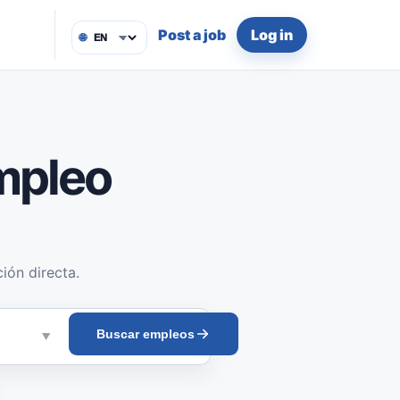
Post a job
Log in
🌐
mpleo
ión directa.
Buscar empleos