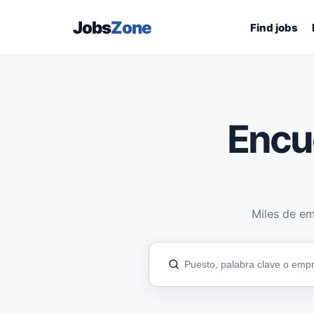
Jobs
Zone
Find jobs
Encu
Miles de em