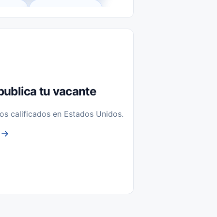
l-Time)
Temporal / Seasonal
Sin Experiencia
nstalación y Reparación
publica tu vacante
os calificados en Estados Unidos.