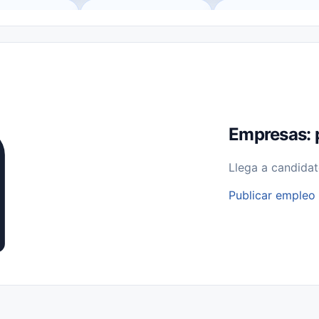
o (Remote Jobs)
Medio Tiempo (Part-Time)
Tiempo Completo (Ful
Empleos para Estudiantes
Empleos Bilingües (English/Spanish)
bajo desde Casa (Work From Home)
Comercio Minorista (Retail)
I
rvicios Públicos
Farmacia
Veterinaria
Aviación
Otros
Empresas: 
Llega a candidat
Publicar empleo