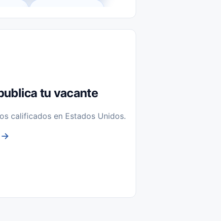
l-Time)
Temporal / Seasonal
Sin Experiencia
nstalación y Reparación
publica tu vacante
os calificados en Estados Unidos.