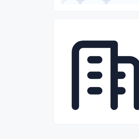
Legal
Gobierno
Trabajo Remot
Freelance
Prácticas (Internships)
Nivel de Entrada (Entry Level)
Tra
Telecomunicaciones
Energía y Se