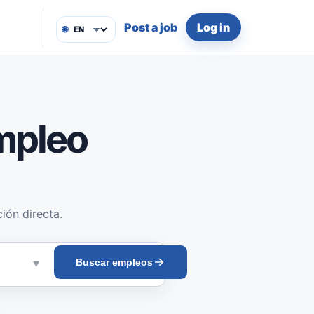
Post a job
Log in
🌐
mpleo
ión directa.
Buscar empleos