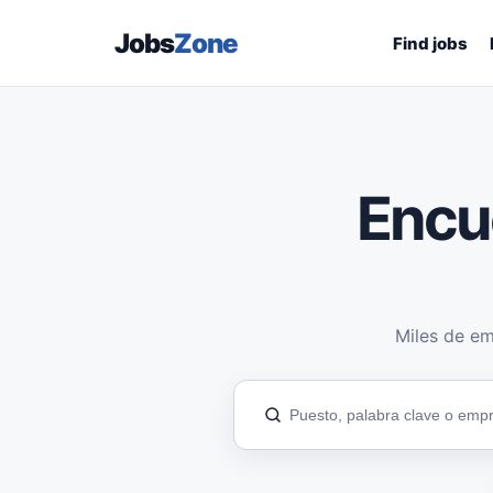
Jobs
Zone
Find jobs
Encu
Miles de em