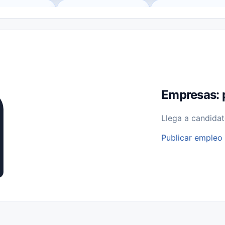
o (Remote Jobs)
Medio Tiempo (Part-Time)
Tiempo Completo (Ful
Empleos para Estudiantes
Empleos Bilingües (English/Spanish)
bajo desde Casa (Work From Home)
Comercio Minorista (Retail)
I
rvicios Públicos
Farmacia
Veterinaria
Aviación
Otros
Empresas: 
Llega a candidat
Publicar empleo