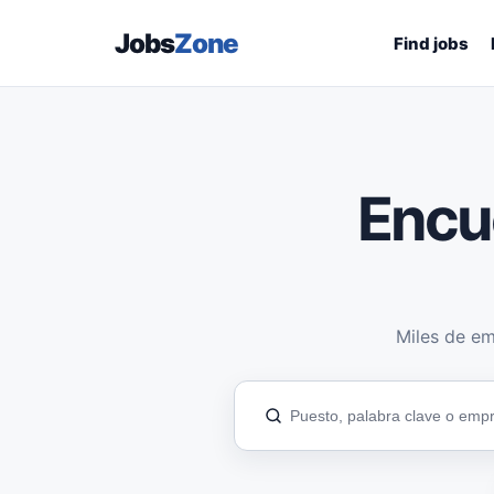
Jobs
Zone
Find jobs
Encu
Miles de em