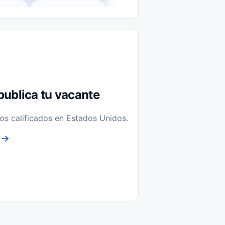
l-Time)
Temporal / Seasonal
Sin Experiencia
nstalación y Reparación
publica tu vacante
os calificados en Estados Unidos.