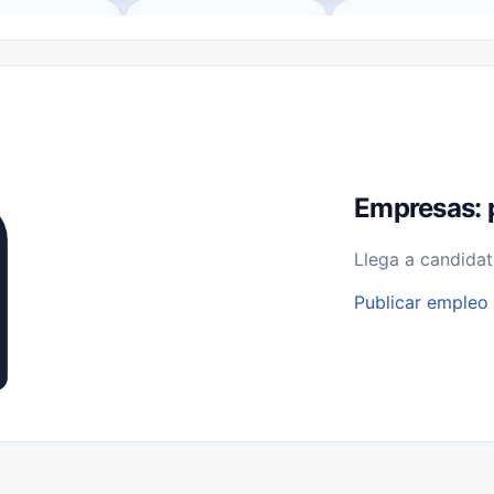
o (Remote Jobs)
Medio Tiempo (Part-Time)
Tiempo Completo (Ful
Empleos para Estudiantes
Empleos Bilingües (English/Spanish)
bajo desde Casa (Work From Home)
Comercio Minorista (Retail)
I
rvicios Públicos
Farmacia
Veterinaria
Aviación
Otros
Empresas: 
Llega a candidat
Publicar empleo