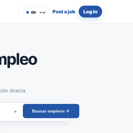
Post a job
Log in
🌐
mpleo
ión directa.
Buscar empleos