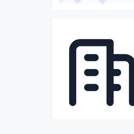
Legal
Gobierno
Trabajo Remot
Freelance
Prácticas (Internships)
Nivel de Entrada (Entry Level)
Tra
Telecomunicaciones
Energía y Se