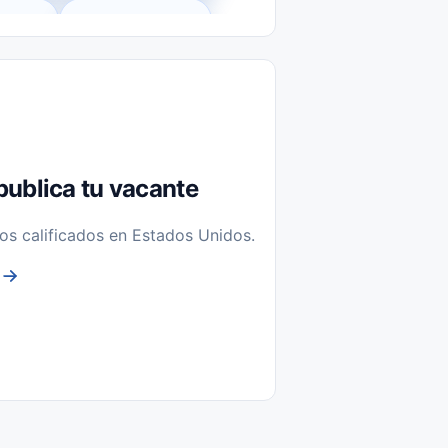
l-Time)
Temporal / Seasonal
Sin Experiencia
nstalación y Reparación
publica tu vacante
os calificados en Estados Unidos.