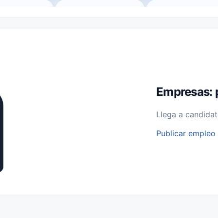
o (Remote Jobs)
Medio Tiempo (Part-Time)
Tiempo Completo (Ful
Empleos para Estudiantes
Empleos Bilingües (English/Spanish)
bajo desde Casa (Work From Home)
Comercio Minorista (Retail)
I
rvicios Públicos
Farmacia
Veterinaria
Aviación
Otros
Empresas: 
Llega a candidat
Publicar empleo