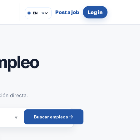
Post a job
Log in
🌐
mpleo
ión directa.
Buscar empleos