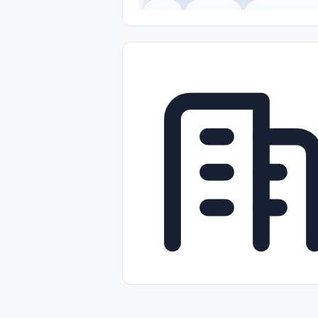
Legal
Gobierno
Trabajo Remot
Freelance
Prácticas (Internships)
Nivel de Entrada (Entry Level)
Tra
Telecomunicaciones
Energía y Se