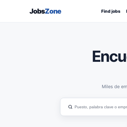
Jobs
Zone
Find jobs
Encu
Miles de em