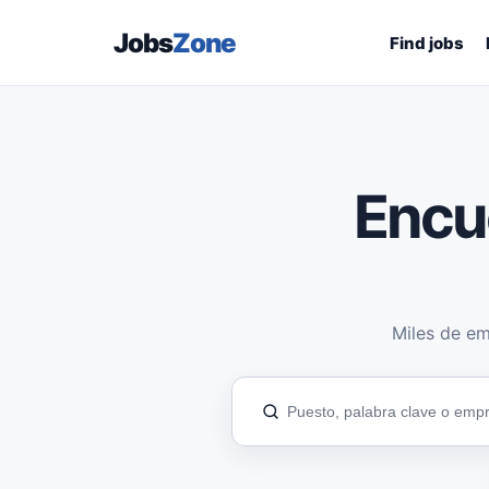
Jobs
Zone
Find jobs
Encu
Miles de em