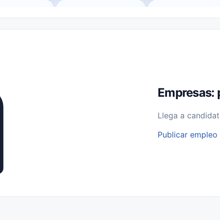
o (Remote Jobs)
Medio Tiempo (Part-Time)
Tiempo Completo (Ful
Empleos para Estudiantes
Empleos Bilingües (English/Spanish)
bajo desde Casa (Work From Home)
Comercio Minorista (Retail)
I
rvicios Públicos
Farmacia
Veterinaria
Aviación
Otros
Empresas: 
Llega a candidat
Publicar empleo