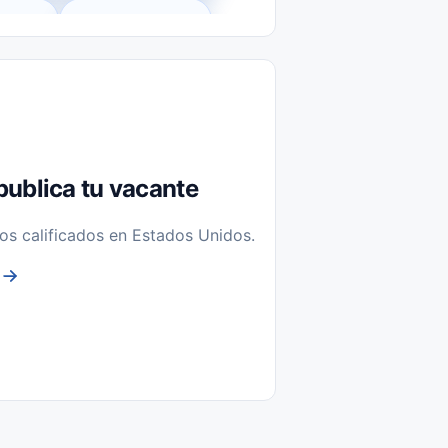
l-Time)
Temporal / Seasonal
Sin Experiencia
nstalación y Reparación
publica tu vacante
os calificados en Estados Unidos.