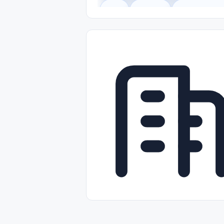
Legal
Gobierno
Trabajo Remot
Freelance
Prácticas (Internships)
Nivel de Entrada (Entry Level)
Tra
Telecomunicaciones
Energía y Se