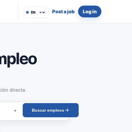
Post a job
Log in
🌐
mpleo
ión directa.
Buscar empleos