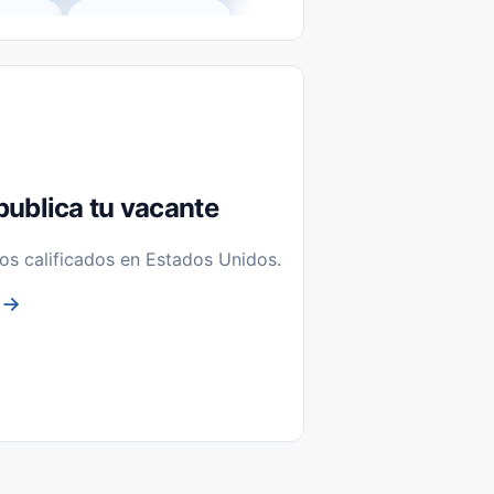
l-Time)
Temporal / Seasonal
Sin Experiencia
nstalación y Reparación
publica tu vacante
os calificados en Estados Unidos.