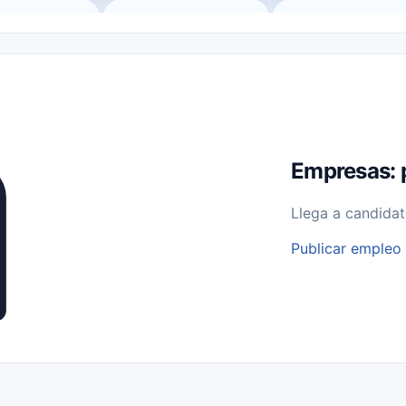
o (Remote Jobs)
Medio Tiempo (Part-Time)
Tiempo Completo (Ful
Empleos para Estudiantes
Empleos Bilingües (English/Spanish)
bajo desde Casa (Work From Home)
Comercio Minorista (Retail)
I
rvicios Públicos
Farmacia
Veterinaria
Aviación
Otros
Empresas: 
Llega a candidat
Publicar empleo