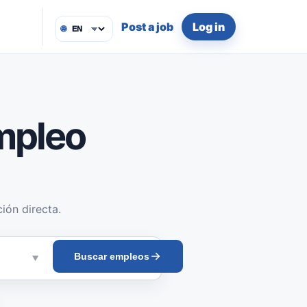
Post a job
Log in
🌐
mpleo
ión directa.
Buscar empleos