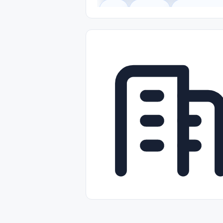
Legal
Gobierno
Trabajo Remot
Freelance
Prácticas (Internships)
Nivel de Entrada (Entry Level)
Tra
Telecomunicaciones
Energía y Se