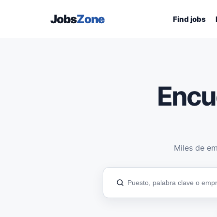
Jobs
Zone
Find jobs
Encu
Miles de em