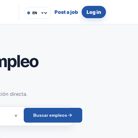
Post a job
Log in
🌐
mpleo
ión directa.
Buscar empleos