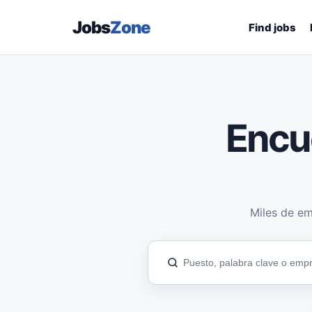
Jobs
Zone
Find jobs
Encu
Miles de em