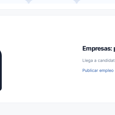
o (Remote Jobs)
Medio Tiempo (Part-Time)
Tiempo Completo (Ful
Empleos para Estudiantes
Empleos Bilingües (English/Spanish)
bajo desde Casa (Work From Home)
Comercio Minorista (Retail)
I
rvicios Públicos
Farmacia
Veterinaria
Aviación
Otros
Empresas: 
Llega a candidat
Publicar empleo