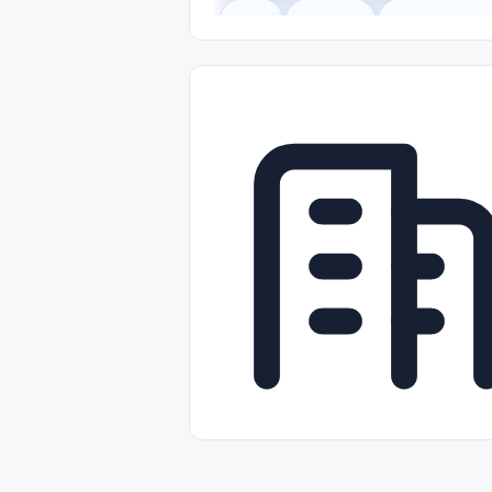
Legal
Gobierno
Trabajo Remot
Freelance
Prácticas (Internships)
Nivel de Entrada (Entry Level)
Tra
Telecomunicaciones
Energía y Se