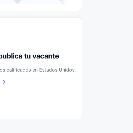
l-Time)
Temporal / Seasonal
Sin Experiencia
nstalación y Reparación
publica tu vacante
os calificados en Estados Unidos.