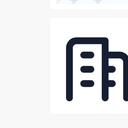
Legal
Gobierno
Trabajo Remot
Freelance
Prácticas (Internships)
Nivel de Entrada (Entry Level)
Tra
Telecomunicaciones
Energía y Se