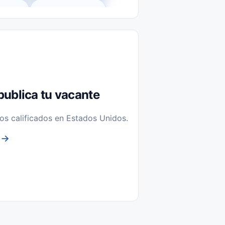
l-Time)
Temporal / Seasonal
Sin Experiencia
nstalación y Reparación
publica tu vacante
os calificados en Estados Unidos.