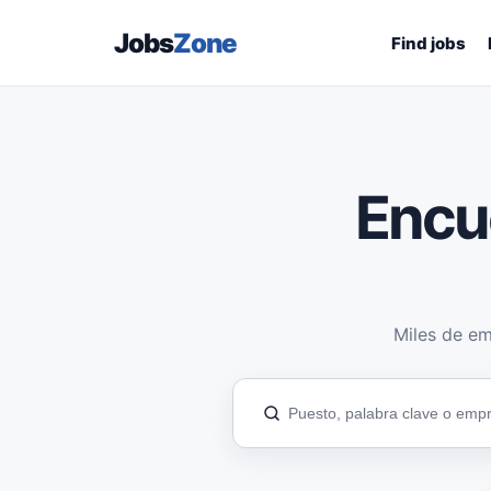
Jobs
Zone
Find jobs
Encu
Miles de em