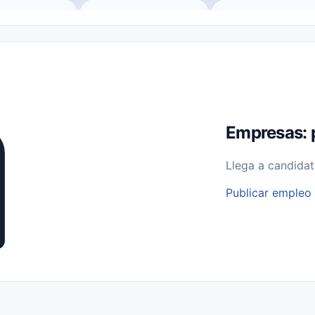
o (Remote Jobs)
Medio Tiempo (Part-Time)
Tiempo Completo (Ful
Empleos para Estudiantes
Empleos Bilingües (English/Spanish)
bajo desde Casa (Work From Home)
Comercio Minorista (Retail)
I
rvicios Públicos
Farmacia
Veterinaria
Aviación
Otros
Empresas: 
Llega a candidat
Publicar empleo