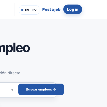
Post a job
Log in
🌐
mpleo
ión directa.
Buscar empleos