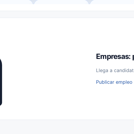
o (Remote Jobs)
Medio Tiempo (Part-Time)
Tiempo Completo (Ful
Empleos para Estudiantes
Empleos Bilingües (English/Spanish)
bajo desde Casa (Work From Home)
Comercio Minorista (Retail)
I
rvicios Públicos
Farmacia
Veterinaria
Aviación
Otros
Empresas: 
Llega a candidat
Publicar empleo