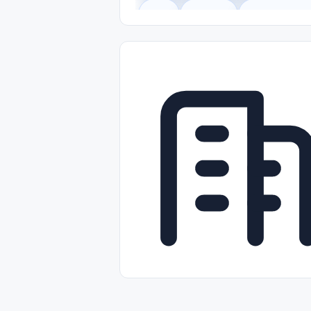
Legal
Gobierno
Trabajo Remot
Freelance
Prácticas (Internships)
Nivel de Entrada (Entry Level)
Tra
Telecomunicaciones
Energía y Se