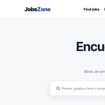
Jobs
Zone
Find jobs
Encu
Miles de em