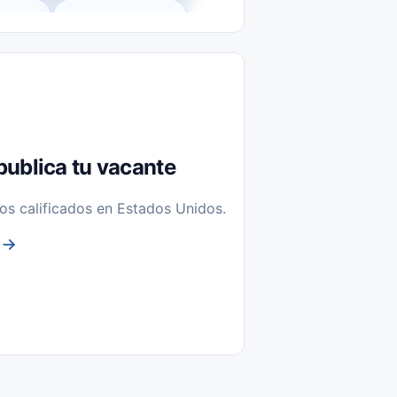
l-Time)
Temporal / Seasonal
Sin Experiencia
nstalación y Reparación
publica tu vacante
os calificados en Estados Unidos.