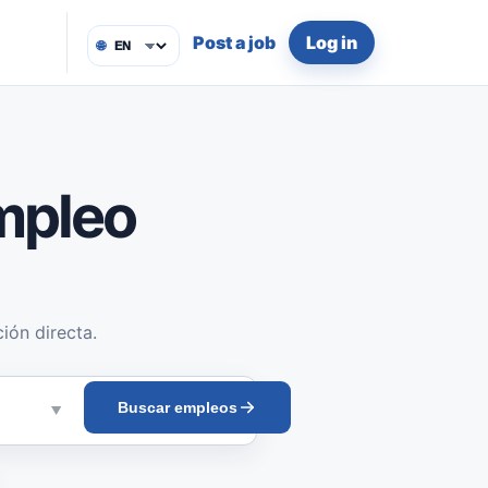
Post a job
Log in
🌐
mpleo
ión directa.
Buscar empleos